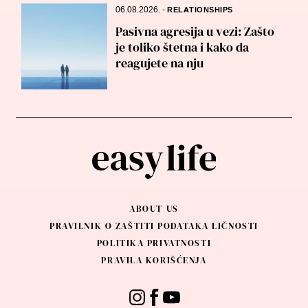
06.08.2026.
-
RELATIONSHIPS
Pasivna agresija u vezi: Zašto
je toliko štetna i kako da
reagujete na nju
ABOUT US
PRAVILNIK O ZAŠTITI PODATAKA LIČNOSTI
POLITIKA PRIVATNOSTI
PRAVILA KORIŠĆENJA