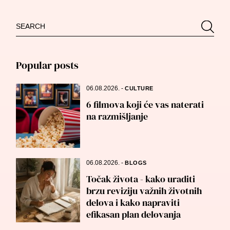
Search
Searc
for:
Popular posts
06.08.2026.
-
CULTURE
6 filmova koji će vas naterati
na razmišljanje
06.08.2026.
-
BLOGS
Točak života - kako uraditi
brzu reviziju važnih životnih
delova i kako napraviti
efikasan plan delovanja