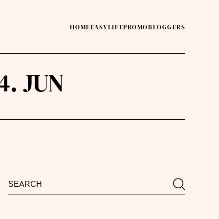
HOME
EASY
LIFE
PROMO
BLOGGERS
4. JUN
Search
Search
for: