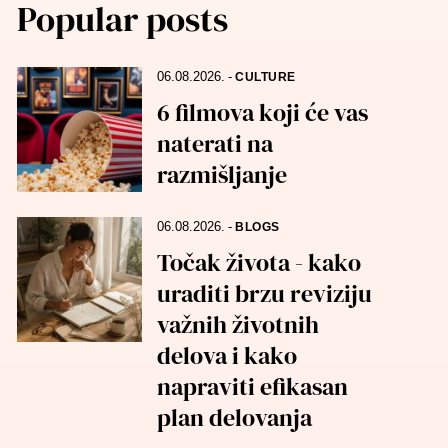
Popular posts
06.08.2026.
-
CULTURE
6 filmova koji će vas
naterati na
razmišljanje
06.08.2026.
-
BLOGS
Točak života - kako
uraditi brzu reviziju
važnih životnih
delova i kako
napraviti efikasan
plan delovanja