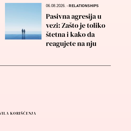
06.08.2026.
-
RELATIONSHIPS
Pasivna agresija u
vezi: Zašto je toliko
štetna i kako da
reagujete na nju
VILA KORIŠĆENJA