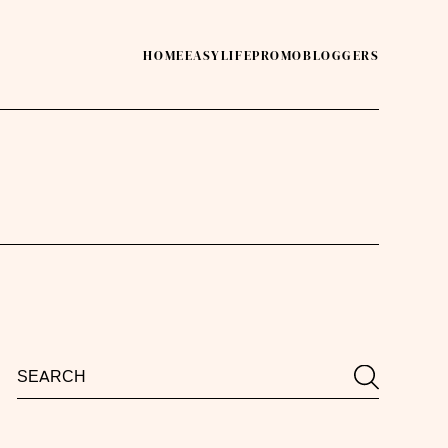
HOME
EASY
LIFE
PROMO
BLOGGERS
Search
Search
for: