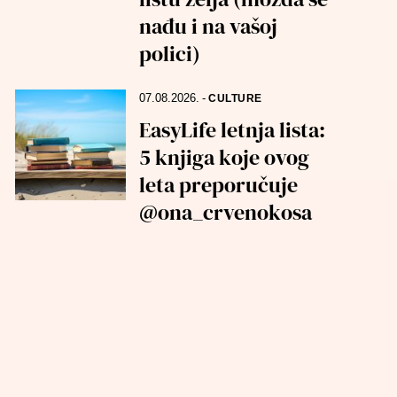
nađu i na vašoj
polici)
07.08.2026.
-
CULTURE
EasyLife letnja lista:
5 knjiga koje ovog
leta preporučuje
@ona_crvenokosa