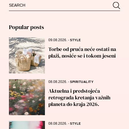
Search
Searc
for:
Popular posts
09.08.2026.
-
STYLE
Torbe od pruća neće ostati na
plaži, nosiće se i tokom jeseni
08.08.2026.
-
SPIRITUALITY
Aktuelna i predstojeća
retrograda kretanja važnih
planeta do kraja 2026.
08.08.2026.
-
STYLE