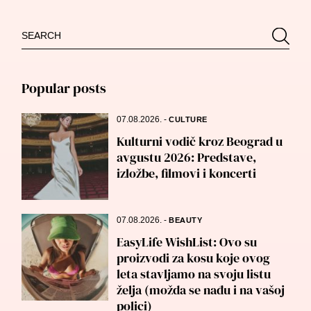
Search
Searc
for:
Popular posts
07.08.2026.
-
CULTURE
Kulturni vodič kroz Beograd u
avgustu 2026: Predstave,
izložbe, filmovi i koncerti
07.08.2026.
-
BEAUTY
EasyLife WishList: Ovo su
proizvodi za kosu koje ovog
leta stavljamo na svoju listu
želja (možda se nađu i na vašoj
polici)