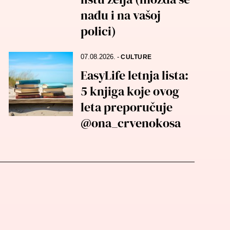
nađu i na vašoj
polici)
07.08.2026.
-
CULTURE
EasyLife letnja lista:
5 knjiga koje ovog
leta preporučuje
@ona_crvenokosa