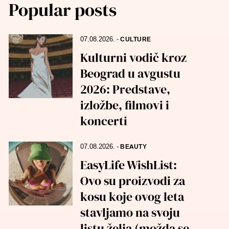
Popular posts
07.08.2026.
-
CULTURE
Kulturni vodič kroz
Beograd u avgustu
2026: Predstave,
izložbe, filmovi i
koncerti
07.08.2026.
-
BEAUTY
EasyLife WishList:
Ovo su proizvodi za
kosu koje ovog leta
stavljamo na svoju
listu želja (možda se