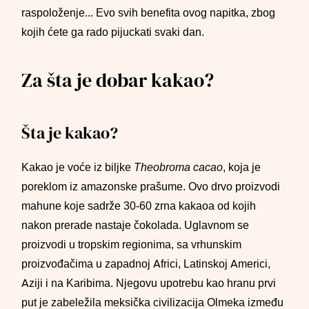
raspoloženje... Evo svih benefita ovog napitka, zbog
kojih ćete ga rado pijuckati svaki dan.
Za šta je dobar kakao?
Šta je kakao?
Kakao je voće iz biljke
Theobroma cacao
, koja je
poreklom iz amazonske prašume. Ovo drvo proizvodi
mahune koje sadrže 30-60 zrna kakaoa od kojih
nakon prerade nastaje čokolada. Uglavnom se
proizvodi u tropskim regionima, sa vrhunskim
proizvođačima u zapadnoj Africi, Latinskoj Americi,
Aziji i na Karibima. Njegovu upotrebu kao hranu prvi
put je zabeležila meksička civilizacija Olmeka između