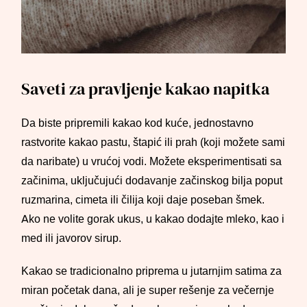
Saveti za pravljenje kakao napitka
Da biste pripremili kakao kod kuće, jednostavno
rastvorite kakao pastu, štapić ili prah (koji možete sami
da naribate) u vrućoj vodi. Možete eksperimentisati sa
začinima, uključujući dodavanje začinskog bilja poput
ruzmarina, cimeta ili čilija koji daje poseban šmek.
Ako ne volite gorak ukus, u kakao dodajte mleko, kao i
med ili javorov sirup.
Kakao se tradicionalno priprema u jutarnjim satima za
miran početak dana, ali je super rešenje za večernje