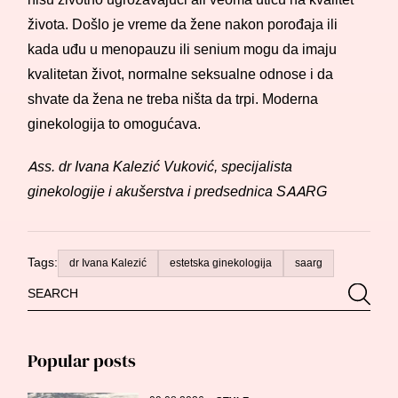
života. Došlo je vreme da žene nakon porođaja ili
kada uđu u menopauzu ili senium mogu da imaju
kvalitetan život, normalne seksualne odnose i da
shvate da žena ne treba ništa da trpi. Moderna
ginekologija to omogućava.
Ass. dr Ivana Kalezić Vuković, specijalista
ginekologije i akušerstva i predsednica SAARG
Tags:
dr Ivana Kalezić
estetska ginekologija
saarg
Search
Searc
for:
Popular posts