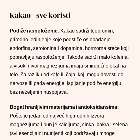
Kakao - sve koristi
Podiže raspoloženje:
Kakao sadrži teobromin,
prirodno jedinjenje koje podstiče oslobađanje
endorfina, serotonina i dopamina, hormorna sreće koji
popravljaju raspoloženje. Takođe sadrži malo kofeina,
a visoki nivoi magnezijuma imaju smirujući efekat na
telo. Za razliku od kafe ili čaja, koji mogu dovesti do
nervoze ili pada energije, ispijanje podiže energiju
bez neželjenih nuspojava.
Bogat hranljivim materijama i antioksidansima:
Pošto je jedan od najvećih prirodnih izvora
magnezijuma i pun je kalcijuma, cinka, bakra i selena
(svi esencijalni nutrijenti koji podržavaju mnoge