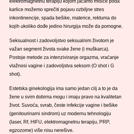
elektromagnetnu terapiju kojom jačamo mišiće poda
karlice možemo sprečiti pojavu ozbiljne stres
inkontinencije, spada bešike, materice, rektuma do
kojih ukoliko dođe jedino hirurgija može da pomogne.
Seksualnost i zadovoljstvo seksualnim životom je
važan segment života svake žene (i muškarca).
Postoje metode za intenziviranje orgazma, vraćanje
vlažnosi vagine i zadovoljstva seksom (O shot i G
shot).
Estetska ginekologija ima samo jedan cilj a to je da
žene u svim dobima mogu i imaju pravo na kvalitetan
život. Suvoća, svrab, česte infekcije vagine i bešike
(genitourinarni sindrom) uz modernu tehnologiju
(laser, Rf, HIFU, elektromagnetnu terapiju, PRP,
egzozome) više nisu nerešive.