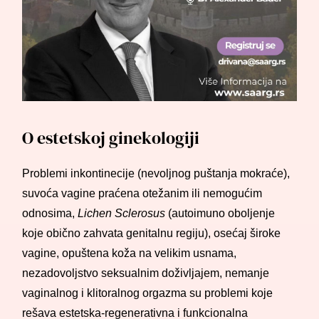
O estetskoj ginekologiji
Problemi inkontinecije (nevoljnog puštanja mokraće),
suvoća vagine praćena otežanim ili nemogućim
odnosima,
Lichen Sclerosus
(autoimuno oboljenje
koje obično zahvata genitalnu regiju), osećaj široke
vagine, opuštena koža na velikim usnama,
nezadovoljstvo seksualnim doživljajem, nemanje
vaginalnog i klitoralnog orgazma su problemi koje
rešava estetska-regenerativna i funkcionalna