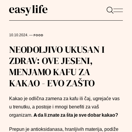
10.10.2024.
—
FOOD
NEODOLJIVO UKUSAN I
ZDRAV: OVE JESENI,
MENJAMO KAFU ZA
KAKAO - EVO ZAŠTO
Kakao je odlična zamena za kafu ili čaj, ugrejaće vas
u trenutku, a postoje i mnogi benefiti za vaš
organizam.
A da li znate za šta je sve dobar kakao?
Prepun je antioksidanasa, hranljivih materija, podiže