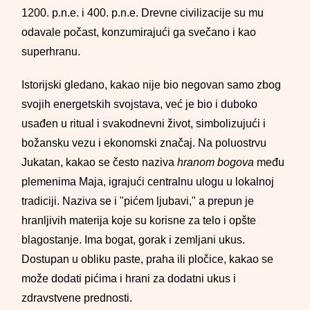
1200. p.n.e. i 400. p.n.e. Drevne civilizacije su mu
odavale počast, konzumirajući ga svečano i kao
superhranu.
Istorijski gledano, kakao nije bio negovan samo zbog
svojih energetskih svojstava, već je bio i duboko
usađen u ritual i svakodnevni život, simbolizujući i
božansku vezu i ekonomski značaj. Na poluostrvu
Jukatan, kakao se često naziva
hranom bogova
među
plemenima Maja, igrajući centralnu ulogu u lokalnoj
tradiciji. Naziva se i "pićem ljubavi," a prepun je
hranljivih materija koje su korisne za telo i opšte
blagostanje. Ima bogat, gorak i zemljani ukus.
Dostupan u obliku paste, praha ili pločice, kakao se
može dodati pićima i hrani za dodatni ukus i
zdravstvene prednosti.