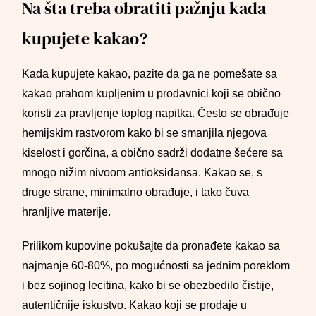
Na šta treba obratiti pažnju kada
kupujete kakao?
Kada kupujete kakao, pazite da ga ne pomešate sa
kakao prahom kupljenim u prodavnici koji se obično
koristi za pravljenje toplog napitka. Često se obrađuje
hemijskim rastvorom kako bi se smanjila njegova
kiselost i gorčina, a obično sadrži dodatne šećere sa
mnogo nižim nivoom antioksidansa. Kakao se, s
druge strane, minimalno obrađuje, i tako čuva
hranljive materije.
Prilikom kupovine pokušajte da pronađete kakao sa
najmanje 60-80%, po mogućnosti sa jednim poreklom
i bez sojinog lecitina, kako bi se obezbedilo čistije,
autentičnije iskustvo. Kakao koji se prodaje u