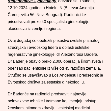
Regenerative Gynecology
,
održaće se u subotu,
12.10.2024. godine u Hotelu IN (Bulevar Arsenija
Čarnojevića 56, Novi Beograd). Radionici će
prisustvovati preko 40 specijalista ginekologije i
akušerstva iz zemlje i regiona.
Ovaj događaj će obeležiti prisustvo svetski priznatog
stručnjaka i evropskog lidera u oblasti estetske i
regenerativne ginekologije, dr Alexandrosa Badera.
Dr Bader je obavio preko 2.000 operacija širom sveta i
operisao pacijentkinje iz više od 45 različitih zemalja.
Stručno se usavršavao u Los Anđelesu i predsednik je
Evropskog društva za estetsku ginekologiju.
Dr Bader će na radionici predstaviti najnovije
neinvazivne tehnike i tretmane koji menjaju pristup
ženskom intimnom zdravlju i estetskoj medicini.