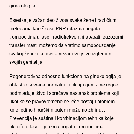
ginekologija.
Estetika je važan deo života svake žene i različitim
metodama kao što su PRP (plazma bogata
trombocitima), laser, radiofrekventni aparati, egzozomi,
transfer masti možemo da vratimo samopouzdanje
svakoj ženi koja oseća nezadovoljstvo izgledom
svojih genitalija.
Regenerativna odnosno funkcionalna ginekologija je
oblast koja vraća normalnu funkciju genitalne regije,
podmlađuje tkivo i sprečava nastanak problema koji
ukoliko se pravovremeno ne leče postaju problemi
koje jedino hirurškim putem možemo zbrinuti.
Prevencija je suština i kombinacijom tehnika koje
uključuju laser i plazmu bogatu trombocitima,