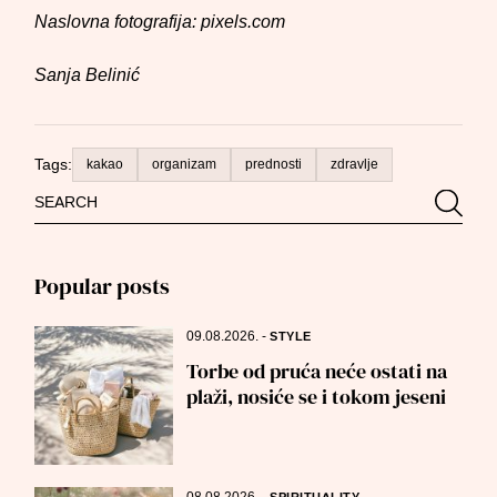
Naslovna fotografija: pixels.com
Sanja Belinić
Tags:
kakao
organizam
prednosti
zdravlje
Search
Searc
for:
Popular posts
09.08.2026.
-
STYLE
Torbe od pruća neće ostati na
plaži, nosiće se i tokom jeseni