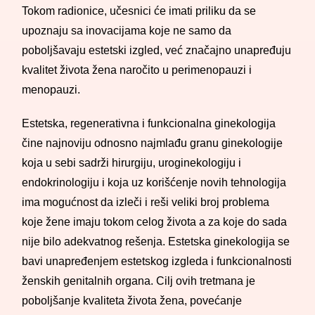
Tokom radionice, učesnici će imati priliku da se
upoznaju sa inovacijama koje ne samo da
poboljšavaju estetski izgled, već značajno unapređuju
kvalitet života žena naročito u perimenopauzi i
menopauzi.
Estetska, regenerativna i funkcionalna ginekologija
čine najnoviju odnosno najmlađu granu ginekologije
koja u sebi sadrži hirurgiju, uroginekologiju i
endokrinologiju i koja uz korišćenje novih tehnologija
ima mogućnost da izleči i reši veliki broj problema
koje žene imaju tokom celog života a za koje do sada
nije bilo adekvatnog rešenja. Estetska ginekologija se
bavi unapređenjem estetskog izgleda i funkcionalnosti
ženskih genitalnih organa. Cilj ovih tretmana je
poboljšanje kvaliteta života žena, povećanje