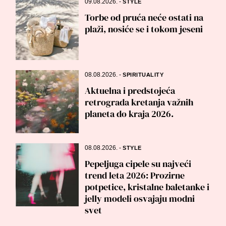
09.08.2026.
-
STYLE
Torbe od pruća neće ostati na
plaži, nosiće se i tokom jeseni
08.08.2026.
-
SPIRITUALITY
Aktuelna i predstojeća
retrograda kretanja važnih
planeta do kraja 2026.
08.08.2026.
-
STYLE
Pepeljuga cipele su najveći
trend leta 2026: Prozirne
potpetice, kristalne baletanke i
jelly modeli osvajaju modni
svet