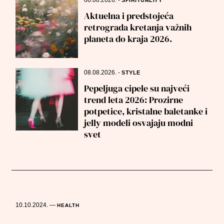
08.08.2026.
-
SPIRITUALITY
Aktuelna i predstojeća
retrograda kretanja važnih
planeta do kraja 2026.
08.08.2026.
-
STYLE
Pepeljuga cipele su najveći
trend leta 2026: Prozirne
potpetice, kristalne baletanke i
jelly modeli osvajaju modni
svet
10.10.2024.
—
HEALTH