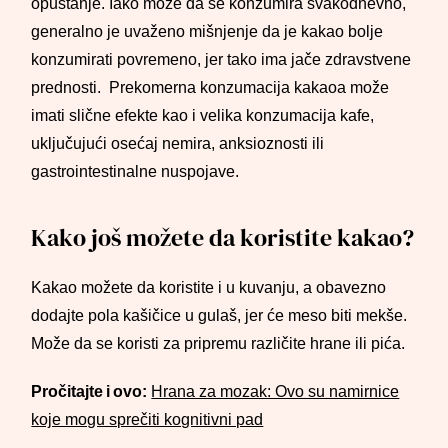
opuštanje. Iako može da se konzumira svakodnevno,
generalno je uvaženo mišnjenje da je kakao bolje
konzumirati povremeno, jer tako ima jače zdravstvene
prednosti. Prekomerna konzumacija kakaoa može
imati slične efekte kao i velika konzumacija kafe,
uključujući osećaj nemira, anksioznosti ili
gastrointestinalne nuspojave.
Kako još možete da koristite kakao?
Kakao možete da koristite i u kuvanju, a obavezno
dodajte pola kašičice u gulaš, jer će meso biti mekše.
Može da se koristi za pripremu različite hrane ili pića.
Pročitajte i ovo:
Hrana za mozak: Ovo su namirnice
koje mogu sprečiti kognitivni pad