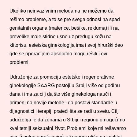
Ukoliko neinvazivnim metodama ne možemo da
rešimo probleme, a to se pre svega odnosi na spad
genitalnih organa (materice, bešike, rektuma) ili na
prevelike male stidne usne uz predugu kožu na
klitorisu, estetska ginekologija ima i svoj hirurški deo
gde se operacijom apsolutno mogu rešiti i ovi
problemi.
Udruženje za promociju estetske i regenerativne
ginekologije SAARG postoji u Srbiji više od godinu
dana i ima za cilj da što više ginekologa nauči i
primeni najnovije metode i da postavi standarde u
dijagnostici i terapiji prateći šta se radi u svetu. Cilj
udurženja je da ženama u Srbiji i regionu omogućimo
kvalitetniji seksualni život. Problemi koje mi rešavamo
nisu životno ugrožavajući ali veoma utiču na kvalitet