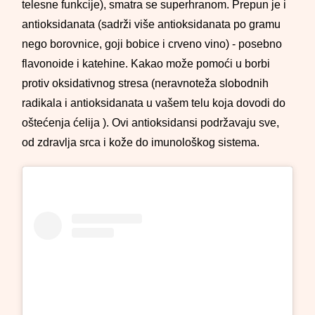
telesne funkcije), smatra se superhranom. Prepun je i
antioksidanata (sadrži više antioksidanata po gramu
nego borovnice, goji bobice i crveno vino) - posebno
flavonoide i katehine. Kakao može pomoći u borbi
protiv oksidativnog stresa (neravnoteža slobodnih
radikala i antioksidanata u vašem telu koja dovodi do
oštećenja ćelija ). Ovi antioksidansi podržavaju sve,
od zdravlja srca i kože do imunološkog sistema.