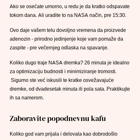
Ako se osećate umorno, u redu je da kratko odspavate
tokom dana. Ali uradite to na NASA način, pre 15:30.
Ovo daje vašem telu dovoljno vremena da proizvede
adenozin - prirodno jedinjenje koje vam pomaže da
zaspite - pre večernjeg odlaska na spavanje.
Koliko dugo traje NASA dremka? 26 minuta je idealno
za optimizaciju budnosti i minimiziranje tromosti.
Sigurno ste već iskusili te kratke osvežavajuće
dremke, od dvadesetak minuta ili pola sata. Praktikujte
ih sa namerom.
Zaboravite popodnevnu kafu
Koliko god vam prijala i delovala kao dobrodošlo