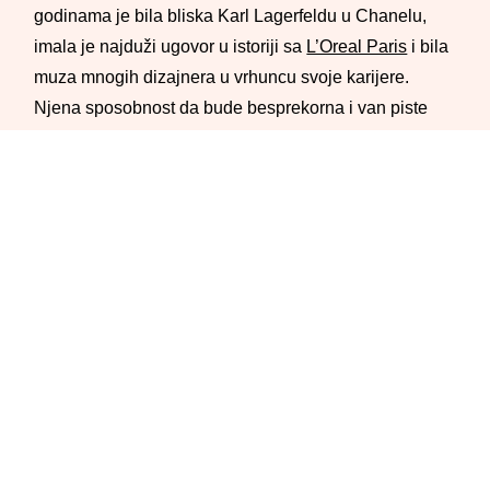
godinama je bila bliska Karl Lagerfeldu u Chanelu,
imala je najduži ugovor u istoriji sa
L’Oreal Paris
i bila
muza mnogih dizajnera u vrhuncu svoje karijere.
Njena sposobnost da bude besprekorna i van piste
doprinosila je njenom statusu ikone stila. Devedesete
su bile era pre ličnih stilista, pa su mnogi od
legendarnijih autfita bili isključivo njen izbor, što
dodatno osvetljava neosporni modni instinkt
popularne lepotice. Njena
elegancija
, prirodna
harizma i smisao za detalje i danas je inspiracija
mnogima, a su najbolji autfiti koje je Claudia Schiffer
ponela devedesetih.
Claudia Schiffer najbolji
autfiti: Balans između visoke