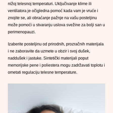
nižoj telesnoj temperaturi. Uključivanje klime ili
ventilatora je očigledna pomoć kada vam je vruće i
znojite se, ali obraćanje pažnje na vašu posteljinu
može pomoći u stvaranju uslova svežine za bolji san u
perimenopauzi.
Izaberite posteljinu od prirodnih, prozračnih materijala
i ne zaboravite da uzmete u obzir i svoj dušek,
naddušek i jastuke. Sintetički materijali poput
memorijske pene i poliestera mogu zadržavati toplotu i
ometati regulaciju telesne temperature.