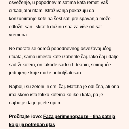
osveženje, u popodnevim satima kafa remeti vaš
cirkadijalni ritam. Istraživanja pokazuju da
konzumiranje kofeina šest sati pre spavanja može
odložiti san i skratiti dužinu sna za više od sat
vremena.
Ne morate se odreći popodnevnog osvežavajućeg
rituala, samo umesto kafe izaberite čaj. Iako čaj i dalje
sadrži kofein, on takođe sadrži L-teanin, smirujuće
jedinjenje koje može poboljšati san.
Najbolji su zeleni ili crni čaj. Matcha je odlična, ali ona
ima skoro isto toliko kofeina koliko i kafa, pa je
najbolje da je pijete ujutru.
Pročitajte i ovo:
Faza perimenopauze – tiha patnja
kojoj je potreban glas