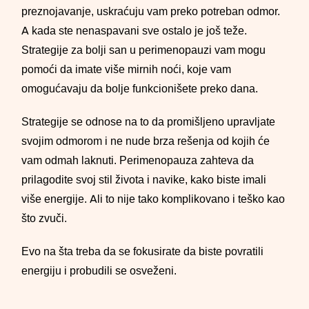
preznojavanje, uskraćuju vam preko potreban odmor.
A kada ste nenaspavani sve ostalo je još teže.
Strategije za bolji san u perimenopauzi vam mogu
pomoći da imate više mirnih noći, koje vam
omogućavaju da bolje funkcionišete preko dana.
Strategije se odnose na to da promišljeno upravljate
svojim odmorom i ne nude brza rešenja od kojih će
vam odmah laknuti. Perimenopauza zahteva da
prilagodite svoj stil života i navike, kako biste imali
više energije. Ali to nije tako komplikovano i teško kao
što zvuči.
Evo na šta treba da se fokusirate da biste povratili
energiju i probudili se osveženi.