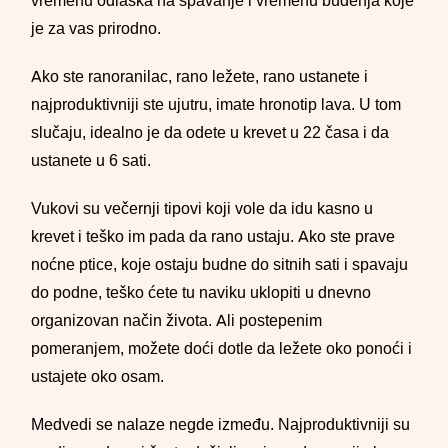
vremenu odlaska na spavanje i vremenu buđenja koje
je za vas prirodno.
Ako ste ranoranilac, rano ležete, rano ustanete i
najproduktivniji ste ujutru, imate hronotip lava. U tom
slučaju, idealno je da odete u krevet u 22 časa i da
ustanete u 6 sati.
Vukovi su večernji tipovi koji vole da idu kasno u
krevet i teško im pada da rano ustaju. Ako ste prave
noćne ptice, koje ostaju budne do sitnih sati i spavaju
do podne, teško ćete tu naviku uklopiti u dnevno
organizovan način života. Ali postepenim
pomeranjem, možete doći dotle da ležete oko ponoći i
ustajete oko osam.
Medvedi se nalaze negde između. Najproduktivniji su