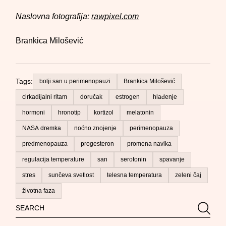
Naslovna fotografija:
rawpixel.com
Brankica Milošević
Tags:
bolji san u perimenopauzi
Brankica Milošević
cirkadijalni ritam
doručak
estrogen
hlađenje
hormoni
hronotip
kortizol
melatonin
NASA dremka
noćno znojenje
perimenopauza
predmenopauza
progesteron
promena navika
regulacija temperature
san
serotonin
spavanje
stres
sunčeva svetlost
telesna temperatura
zeleni čaj
životna faza
Search
Searc
for: