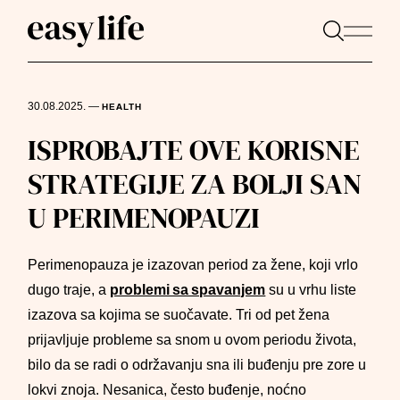
30.08.2025.
—
HEALTH
ISPROBAJTE OVE KORISNE
STRATEGIJE ZA BOLJI SAN
U PERIMENOPAUZI
Perimenopauza je izazovan period za žene, koji vrlo
dugo traje, a
problemi sa spavanjem
su u vrhu liste
izazova sa kojima se suočavate. Tri od pet žena
prijavljuje probleme sa snom u ovom periodu života,
bilo da se radi o održavanju sna ili buđenju pre zore u
lokvi znoja. Nesanica, često buđenje, noćno