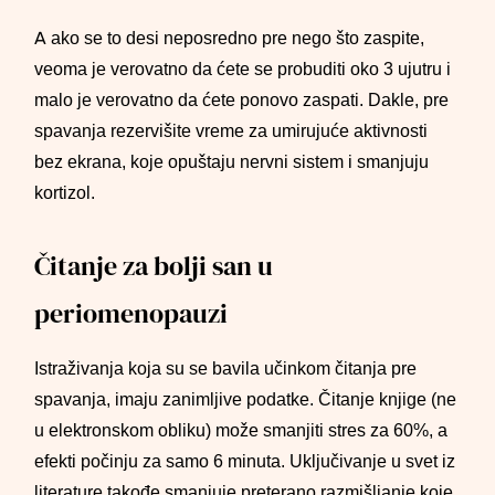
A ako se to desi neposredno pre nego što zaspite,
veoma je verovatno da ćete se probuditi oko 3 ujutru i
malo je verovatno da ćete ponovo zaspati. Dakle, pre
spavanja rezervišite vreme za umirujuće aktivnosti
bez ekrana, koje opuštaju nervni sistem i smanjuju
kortizol.
Čitanje za bolji san u
periomenopauzi
Istraživanja koja su se bavila učinkom čitanja pre
spavanja, imaju zanimljive podatke. Čitanje knjige (ne
u elektronskom obliku) može smanjiti stres za 60%, a
efekti počinju za samo 6 minuta. Uključivanje u svet iz
literature takođe smanjuje preterano razmišljanje koje