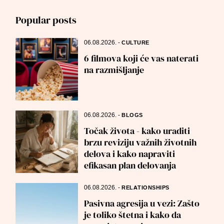
Popular posts
06.08.2026.
-
CULTURE
6 filmova koji će vas naterati
na razmišljanje
06.08.2026.
-
BLOGS
Točak života - kako uraditi
brzu reviziju važnih životnih
delova i kako napraviti
efikasan plan delovanja
06.08.2026.
-
RELATIONSHIPS
Pasivna agresija u vezi: Zašto
je toliko štetna i kako da