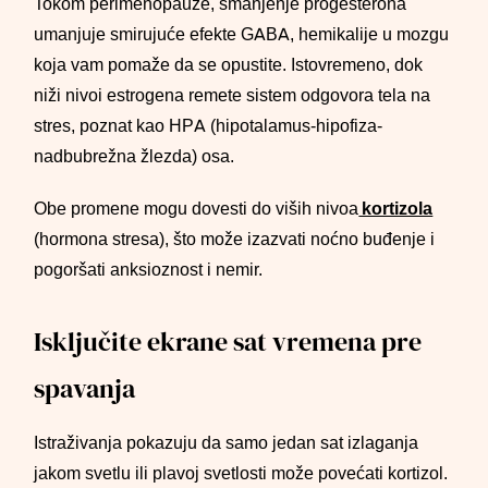
Tokom perimenopauze, smanjenje progesterona
umanjuje smirujuće efekte GABA, hemikalije u mozgu
koja vam pomaže da se opustite. Istovremeno, dok
niži nivoi estrogena remete sistem odgovora tela na
stres, poznat kao HPA (hipotalamus-hipofiza-
nadbubrežna žlezda) osa.
Obe promene mogu dovesti do viših nivoa
kortizola
(hormona stresa), što može izazvati noćno buđenje i
pogoršati anksioznost i nemir.
Isključite ekrane sat vremena pre
spavanja
Istraživanja pokazuju da samo jedan sat izlaganja
jakom svetlu ili plavoj svetlosti može povećati kortizol.