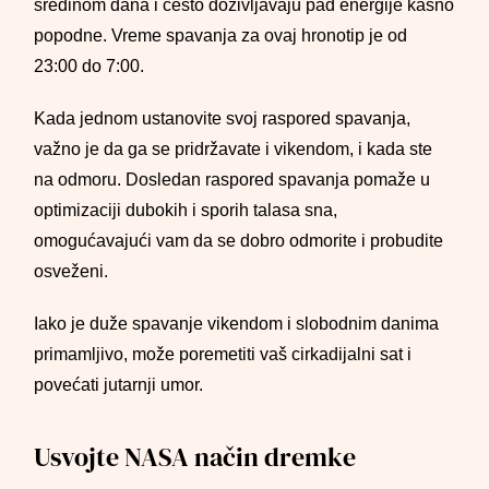
sredinom dana i često doživljavaju pad energije kasno
popodne. Vreme spavanja za ovaj hronotip je od
23:00 do 7:00.
Kada jednom ustanovite svoj raspored spavanja,
važno je da ga se pridržavate i vikendom, i kada ste
na odmoru. Dosledan raspored spavanja pomaže u
optimizaciji dubokih i sporih talasa sna,
omogućavajući vam da se dobro odmorite i probudite
osveženi.
Iako je duže spavanje vikendom i slobodnim danima
primamljivo, može poremetiti vaš cirkadijalni sat i
povećati jutarnji umor.
Usvojte NASA način dremke