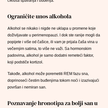
ciklusa spavanja i buđenja.
Ograničite unos alkohola
Alkohol se nikako i nigde ne uklapa u promene koje
doživljavate u perimenopauzi. I dok ste ranije mogli da
popijete i više od čašice, ili vam je prijala čaša vina u
večernjim satima, to više ne važi. Sa hormonskim
padovima, alkohol je samo dodatni remeteći faktor,
koji podstiče kortizol.
Takođe, alkohol može poremetiti REM fazu sna,
doprinoseći čestim buđenjima tokom noći i izazivajući
površan i nemiran san.
Poznavanje hronotipa za bolji san u