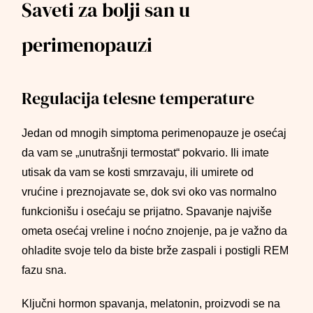
Saveti za bolji san u
perimenopauzi
Regulacija telesne temperature
Jedan od mnogih simptoma perimenopauze je osećaj
da vam se „unutrašnji termostat“ pokvario. Ili imate
utisak da vam se kosti smrzavaju, ili umirete od
vrućine i preznojavate se, dok svi oko vas normalno
funkcionišu i osećaju se prijatno. Spavanje najviše
ometa osećaj vreline i noćno znojenje, pa je važno da
ohladite svoje telo da biste brže zaspali i postigli REM
fazu sna.
Ključni hormon spavanja, melatonin, proizvodi se na