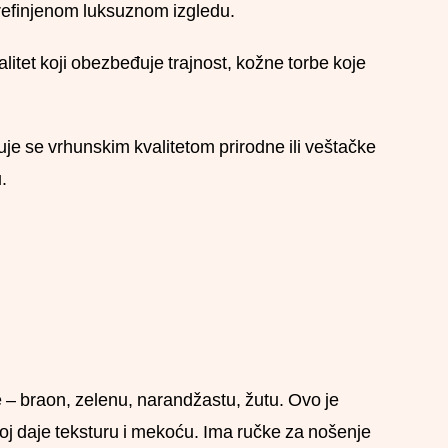
prefinjenom luksuznom izgledu.
valitet koji obezbeđuje trajnost, kožne torbe koje
uje se vrhunskim kvalitetom prirodne ili veštačke
.
e – braon, zelenu, narandžastu, žutu. Ovo je
joj daje teksturu i mekoću. Ima ručke za nošenje