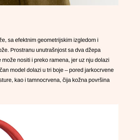
že, sa efektnim geometrijskim izgledom i
ože. Prostranu unutrašnjost sa dva džepa
 može nositi i preko ramena, jer uz nju dolazi
tičan model dolazi u tri boje – pored jarkocrvene
eksture, kao i tamnocrvena, čija kožna površina