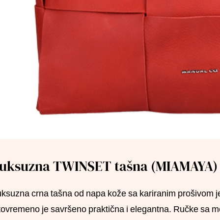
uksuzna TWINSET tašna (MIAMAYA)
ksuzna crna tašna od napa kože sa kariranim prošivom je 
tovremeno je savršeno praktična i elegantna. Ručke sa me