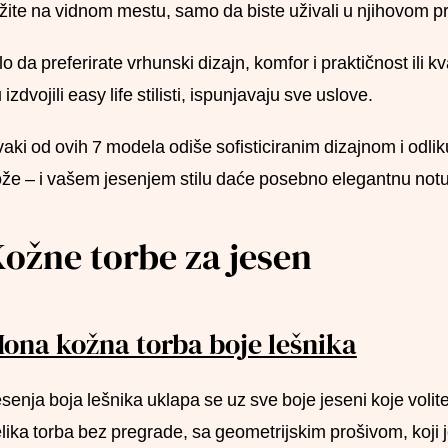
žite na vidnom mestu, samo da biste uživali u njihovom 
lo da preferirate vrhunski dizajn, komfor i praktičnost ili k
 izdvojili easy life stilisti, ispunjavaju sve uslove.
aki od ovih 7 modela odiše sofisticiranim dizajnom i odlik
že – i vašem jesenjem stilu daće posebno elegantnu notu
ožne torbe za jesen
ona kožna torba boje lešnika
senja boja lešnika uklapa se uz sve boje jeseni koje volit
lika torba bez pregrade, sa geometrijskim prošivom, koji 