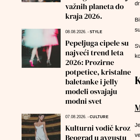
dr
važnih planeta do
kraja 2026.
Bi
su
08.08.2026.
-
STYLE
Pepeljuga cipele su
Sv
najveći trend leta
ko
2026: Prozirne
potpetice, kristalne
K
baletanke i jelly
modeli osvajaju
modni svet
M
07.08.2026.
-
CULTURE
Je
Kulturni vodič kroz
ve
Beograd u avgustu