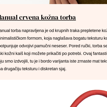
anual crvena kožna torba
nual torba napravljena je od krupnih traka prepletene ko
nimalističkom formom, koja naglašava bogatu teksturu k
otpunjuje odvojivi pamučni neseser. Pored ručki, torba se
ki kožni kaiš koji možete prikačiti po potrebi. Ovaj fantas
ju smo izdvojili, tu je i bordo varijanta iste zrnaste mat t
a drugačiju teksturu i diskretan sjaj.