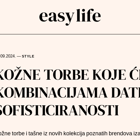
.09.2024.
—
STYLE
rch
KOŽNE TORBE KOJE Ć
KOMBINACIJAMA DAT
SOFISTICIRANOSTI
žne torbe i tašne iz novih kolekcija poznatih brendova iz