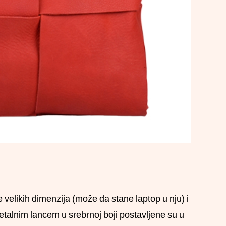
velikih dimenzija (može da stane laptop u nju) i
talnim lancem u srebrnoj boji postavljene su u