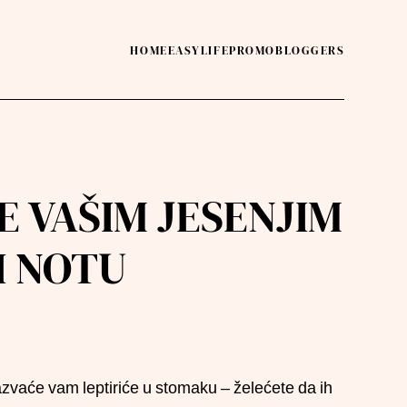
HOME
EASY
LIFE
PROMO
BLOGGERS
E VAŠIM JESENJIM
I NOTU
azvaće vam leptiriće u stomaku – želećete da ih