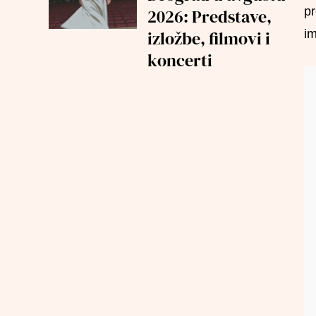
pr
2026: Predstave,
im
izložbe, filmovi i
koncerti