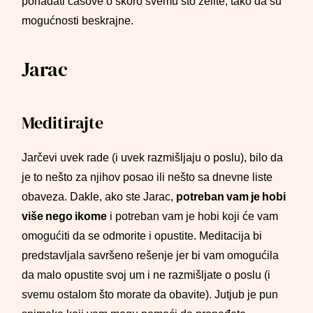
pohađati časove o skoro svemu što želite, tako da su
mogućnosti beskrajne.
Jarac
Meditirajte
Jarčevi uvek rade (i uvek razmišljaju o poslu), bilo da
je to nešto za njihov posao ili nešto sa dnevne liste
obaveza. Dakle, ako ste Jarac,
potreban vam je hobi
više nego ikome
i potreban vam je hobi koji će vam
omogućiti da se odmorite i opustite. Meditacija bi
predstavljala savršeno rešenje jer bi vam omogućila
da malo opustite svoj um i ne razmišljate o poslu (i
svemu ostalom što morate da obavite). Jutjub je pun