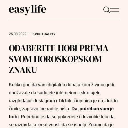
26.08.2022.
—
SPIRITUALITY
ODABERITE HOBI PREMA
SVOM HOROSKOPSKOM
ZNAKU
Koliko god da vam digitalno doba u kom živimo godi,
obožavate da surfujete internetom i skrolujete
razgledajući Instagram i TikTok, činjenica je da, dok to
činite, zapravo, ne radite ništa.
Da, potreban vam je
hobi.
Potrebno je da se pokrenete i dozvolite telu da
se razmrda, a kreativnosti da se ispolji. Znamo da je