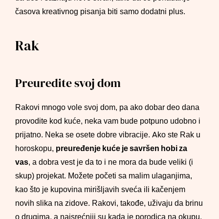
časova kreativnog pisanja biti samo dodatni plus.
Rak
Preuredite svoj dom
Rakovi mnogo vole svoj dom, pa ako dobar deo dana
provodite kod kuće, neka vam bude potpuno udobno i
prijatno. Neka se osete dobre vibracije. Ako ste Rak u
horoskopu,
preuređenje kuće je savršen hobi za
vas
, a dobra vest je da to i ne mora da bude veliki (i
skup) projekat. Možete početi sa malim ulaganjima,
kao što je kupovina mirišljavih sveća ili kačenjem
novih slika na zidove. Rakovi, takođe, uživaju da brinu
o drugima, a najsrećniji su kada je porodica na okupu,