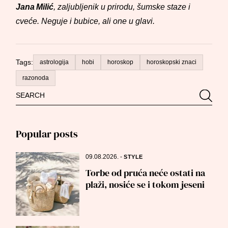
Jana Milić
, zaljubljenik u prirodu, šumske staze i
cveće. Neguje i bubice, ali one u glavi.
Tags:
astrologija
hobi
horoskop
horoskopski znaci
razonoda
Search
Searc
for:
Popular posts
09.08.2026.
-
STYLE
Torbe od pruća neće ostati na
plaži, nosiće se i tokom jeseni