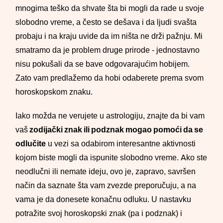
mnogima teško da shvate šta bi mogli da rade u svoje
slobodno vreme, a često se dešava i da ljudi svašta
probaju i na kraju uvide da im ništa ne drži pažnju. Mi
smatramo da je problem druge prirode - jednostavno
nisu pokušali da se bave odgovarajućim hobijem.
Zato vam predlažemo da hobi odaberete prema svom
horoskopskom znaku.
Iako možda ne verujete u astrologiju, znajte da bi vam
vaš
zodijački znak ili podznak mogao pomoći da se
odlučite
u vezi sa odabirom interesantne aktivnosti
kojom biste mogli da ispunite slobodno vreme. Ako ste
neodlučni ili nemate ideju, ovo je, zapravo, savršen
način da saznate šta vam zvezde preporučuju, a na
vama je da donesete konačnu odluku. U nastavku
potražite svoj horoskopski znak (pa i podznak) i