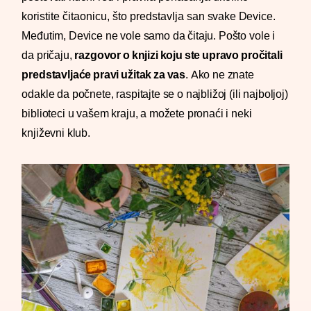
koristite čitaonicu, što predstavlja
san svake Device.
Međutim, Device ne vole samo da čitaju. Pošto vole i
da pričaju,
razgovor o knjizi koju ste upravo pročitali
predstavljaće pravi užitak za vas
. Ako ne znate
odakle da počnete, raspitajte se o najbližoj (ili najboljoj)
biblioteci u vašem kraju, a možete pronaći i neki
književni klub.