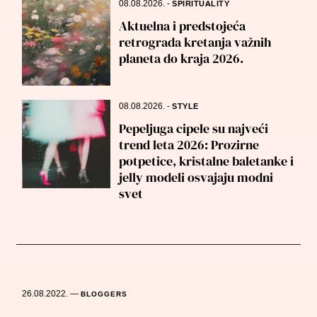
08.08.2026.
-
SPIRITUALITY
Aktuelna i predstojeća
retrograda kretanja važnih
planeta do kraja 2026.
08.08.2026.
-
STYLE
Pepeljuga cipele su najveći
trend leta 2026: Prozirne
potpetice, kristalne baletanke i
jelly modeli osvajaju modni
svet
26.08.2022.
—
BLOGGERS