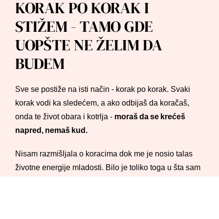
KORAK PO KORAK I
STIŽEM - TAMO GDE
UOPŠTE NE ŽELIM DA
BUDEM
Sve se postiže na isti način - korak po korak. Svaki
korak vodi ka sledećem, a ako odbijaš da koračaš,
onda te život obara i kotrlja -
moraš da se krećeš
napred, nemaš kud.
Nisam razmišljala o koracima dok me je nosio talas
životne energije mladosti. Bilo je toliko toga u šta sam
uskakala, ka čemu sam hrlila, u šta sam srljala,
utrčavala, upadala, uletala - sve tehnike kretanja sam
isprobala, osim koračanja. Život je bio brz, a ja sam