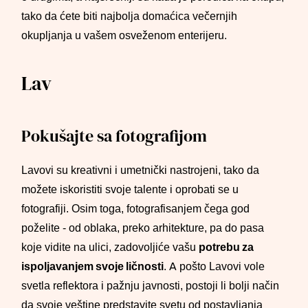
tako da ćete biti najbolja domaćica večernjih
okupljanja u vašem osveženom enterijeru.
Lav
Pokušajte sa fotografijom
Lavovi su kreativni i umetnički nastrojeni, tako da
možete iskoristiti svoje talente i oprobati se u
fotografiji. Osim toga, fotografisanjem čega god
poželite - od oblaka, preko arhitekture, pa do pasa
koje vidite na ulici, zadovoljiće vašu
potrebu za
ispoljavanjem svoje ličnosti
. A pošto Lavovi vole
svetla reflektora i pažnju javnosti, postoji li bolji način
da svoje veštine predstavite svetu od postavljanja