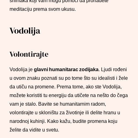
snimaka koji vam mogu pomoći da pronađete
meditaciju prema svom ukusu.
Vodolija
Volontirajte
Vodolija je
glavni humanitarac zodijaka
. Ljudi rođeni
u ovom znaku poznati su po tome što su idealisti i žele
da utiču na promene. Prema tome, ako ste Vodolija,
možete koristiti tu energiju da utičete na nešto do čega
vam je stalo. Bavite se humanitarnim radom,
volontirajte u skloništu za životinje ili delite hranu u
narodnoj kuhinji. Kako kažu, budite promena koju
želite da vidite u svetu.