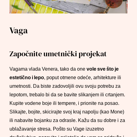
Vaga
Započnite umetnički projekat
Vagama vlada Venera, tako da one
vole sve što je
estetično i lepo
, poput otmene odeće, arhitekture ili
umetnosti. Da biste zadovoljili ovu svoju potrebu za
lepotom, trebalo bi da se bavite slikanjem ili crtanjem.
Kupite vodene boje ili tempere, i prionite na posao.
Slikajte, bojite, skicirajte svoj kraj napolju (kao Mone)
ili nabavite bojanku za odrasle. Kažu da su dobre i za
ublažavanje stresa. Pošto su Vage izuzetno