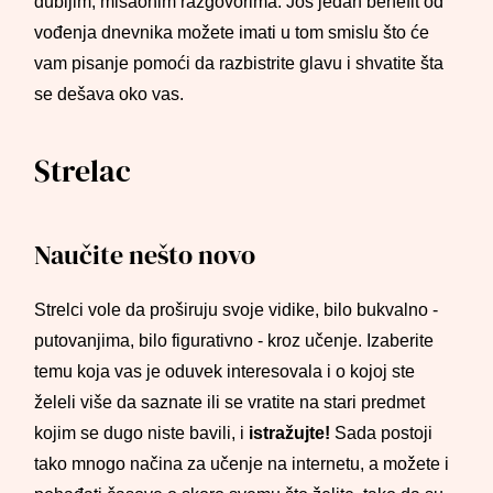
dubljim, misaonim razgovorima. Još jedan benefit od
vođenja dnevnika možete imati u tom smislu što će
vam pisanje pomoći da razbistrite glavu i shvatite šta
se dešava oko vas.
Strelac
Naučite nešto novo
Strelci vole da proširuju svoje vidike, bilo bukvalno -
putovanjima, bilo figurativno - kroz učenje. Izaberite
temu koja vas je oduvek interesovala i o kojoj ste
želeli više da saznate ili se vratite na stari predmet
kojim se dugo niste bavili, i
istražujte!
Sada postoji
tako mnogo načina za učenje na internetu, a možete i