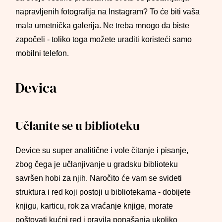
napravljenih fotografija na Instagram? To će biti vaša
mala umetnička galerija. Ne treba mnogo da biste
započeli - toliko toga možete uraditi koristeći samo
mobilni telefon.
Devica
Učlanite se u biblioteku
Device su super analitične i vole čitanje i pisanje,
zbog čega je učlanjivanje u gradsku biblioteku
savršen hobi za njih. Naročito će vam se svideti
struktura i red koji postoji u bibliotekama - dobijete
knjigu, karticu, rok za vraćanje knjige, morate
poštovati kućni red i pravila ponašanja ukoliko