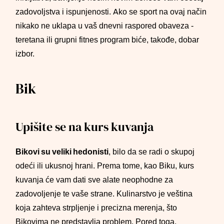
zadovoljstva i ispunjenosti. Ako se sport na ovaj način
nikako ne uklapa u vaš dnevni raspored obaveza -
teretana ili grupni fitnes program biće, takođe, dobar
izbor.
Bik
Upišite se na kurs kuvanja
Bikovi su veliki hedonisti
, bilo da se radi o skupoj
odeći ili ukusnoj hrani. Prema tome, kao Biku, kurs
kuvanja će vam dati sve alate neophodne za
zadovoljenje te vaše strane. Kulinarstvo je veština
koja zahteva strpljenje i precizna merenja, što
Bikovima ne predstavlja problem. Pored toga,