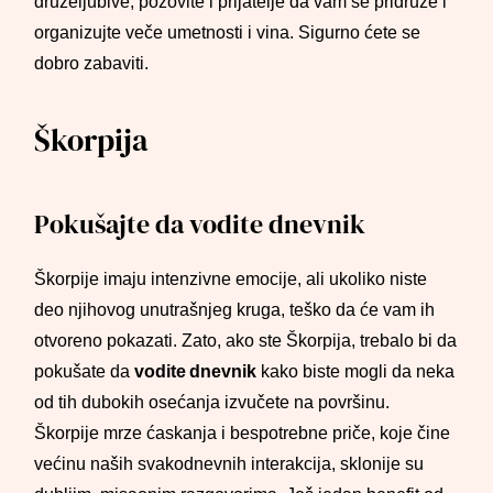
druželjubive, pozovite i prijatelje da vam se pridruže i
organizujte veče umetnosti i vina. Sigurno ćete se
dobro zabaviti.
Škorpija
Pokušajte da vodite dnevnik
Škorpije imaju intenzivne emocije, ali ukoliko niste
deo njihovog unutrašnjeg kruga, teško da će vam ih
otvoreno pokazati. Zato, ako ste Škorpija, trebalo bi da
pokušate da
vodite dnevnik
kako biste mogli da neka
od tih dubokih osećanja izvučete na površinu.
Škorpije mrze ćaskanja i bespotrebne priče, koje čine
većinu naših svakodnevnih interakcija, sklonije su