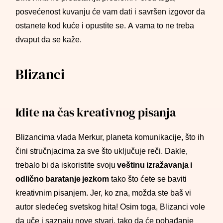
posvećenost kuvanju će vam dati i savršen izgovor da
ostanete kod kuće i opustite se. A vama to ne treba
dvaput da se kaže.
Blizanci
Idite na čas kreativnog pisanja
Blizancima vlada Merkur, planeta komunikacije, što ih
čini stručnjacima za sve što uključuje reči. Dakle,
trebalo bi da iskoristite svoju
veštinu izražavanja i
odlično baratanje jezkom
tako što ćete se baviti
kreativnim pisanjem. Jer, ko zna, možda ste baš vi
autor sledećeg svetskog hita! Osim toga, Blizanci vole
da uče i saznaju nove stvari, tako da će pohađanje