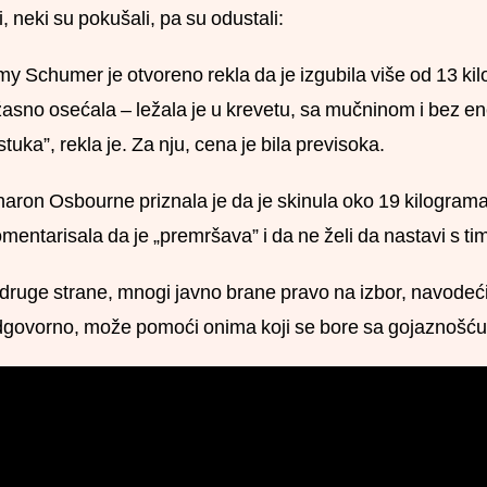
i, neki su pokušali, pa su odustali:
y Schumer je otvoreno rekla da je izgubila više od 13 kilo
asno osećala – ležala je u krevetu, sa mučninom i bez e
stuka”, rekla je. Za nju, cena je bila previsoka.
aron Osbourne priznala je da je skinula oko 19 kilograma 
mentarisala da je „premršava” i da ne želi da nastavi s ti
druge strane, mnogi javno brane pravo na izbor, navodeć
govorno, može pomoći onima koji se bore sa gojaznošću 