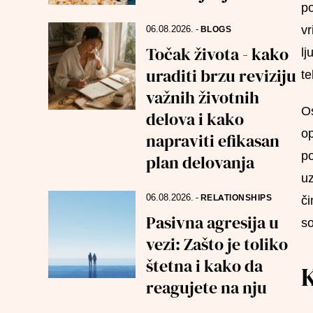
po
vr
06.08.2026.
-
BLOGS
Točak života - kako
lj
uraditi brzu reviziju
te
važnih životnih
Os
delova i kako
op
napraviti efikasan
po
plan delovanja
uz
06.08.2026.
-
RELATIONSHIPS
či
Pasivna agresija u
so
vezi: Zašto je toliko
štetna i kako da
K
reagujete na nju