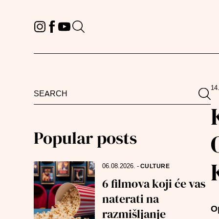
14
Search
Sea
for:
Popular posts
06.08.2026.
-
CULTURE
6 filmova koji će vas
naterati na
O
razmišljanje