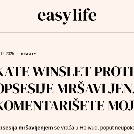
.12.2025.
—
BEAUTY
rch
KATE WINSLET PROT
OPSESIJE MRŠAVLJEN
KOMENTARIŠETE MOJ
psesija mršavljenjem
se vraća u Holivud, poput neupoko