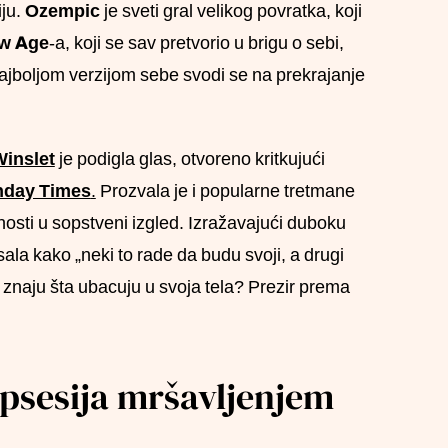
iju.
Ozempic
je sveti gral velikog povratka, koji
ew Age
-a, koji se sav pretvorio u brigu o sebi,
 najboljom verzijom sebe svodi se na prekrajanje
Winslet
je podigla glas, otvoreno kritkujući
day Times
.
Prozvala je i popularne tretmane
nosti u sopstveni izgled. Izražavajući duboku
la kako „neki to rade da budu svoji, a drugi
e znaju šta ubacuju u svoja tela? Prezir prema
opsesija mršavljenjem