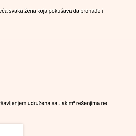
seća svaka žena koja pokušava da pronađe i
ršavljenjem udružena sa „lakim“ rešenjima ne