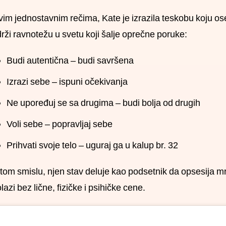
im jednostavnim rečima, Kate je izrazila teskobu koju o
rži ravnotežu u svetu koji šalje oprečne poruke:
Budi autentična – budi savršena
Izrazi sebe – ispuni očekivanja
Ne upoređuj se sa drugima – budi bolja od drugih
Voli sebe – popravljaj sebe
Prihvati svoje telo – uguraj ga u kalup br. 32
tom smislu, njen stav deluje kao podsetnik da opsesija m
lazi bez lične, fizičke i psihičke cene.