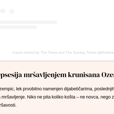
A post shared by The Times and The Sunday Times (@thetime
psesija mršavljenjem krunisana O
empic, lek prvobitno namenjen dijabetičarima, poslednji
 mršavljenje. Niko ne pita koliko košta – ne novca, nego z
šavosti.