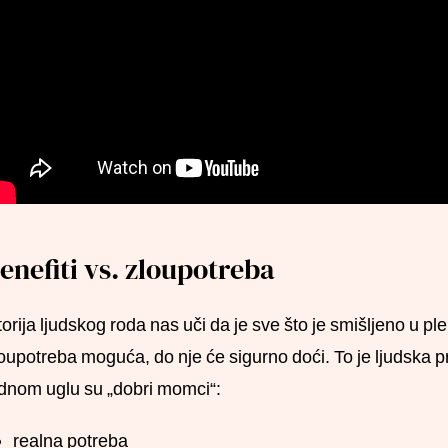
enefiti vs. zloupotreba
torija ljudskog roda nas uči da je sve što je smišljeno u 
oupotreba moguća, do nje će sigurno doći. To je ljudska p
dnom uglu su „dobri momci“:
realna potreba