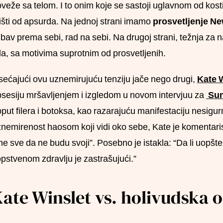
veže sa telom. I to onim koje se sastoji uglavnom od kost
išti od apsurda. Na jednoj strani imamo
prosvetljenje N
ubav prema sebi, rad na sebi. Na drugoj strani, težnja za
la, sa motivima suprotnim od prosvetljenih.
ećajući ovu uznemirujuću tenziju jače nego drugi,
Kate 
sesiju mršavljenjem i izgledom u novom intervjuu za
Sun
put filera i botoksa, kao razarajuću manifestaciju nesigur
nemirenost haosom koji vidi oko sebe, Kate je komentarisa
ne sve da ne budu svoji”. Posebno je istakla: “Da li uopšt
pstvenom zdravlju je zastrašujući.”
ate Winslet vs. holivudska 