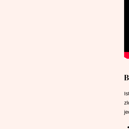
B
Is
zl
je