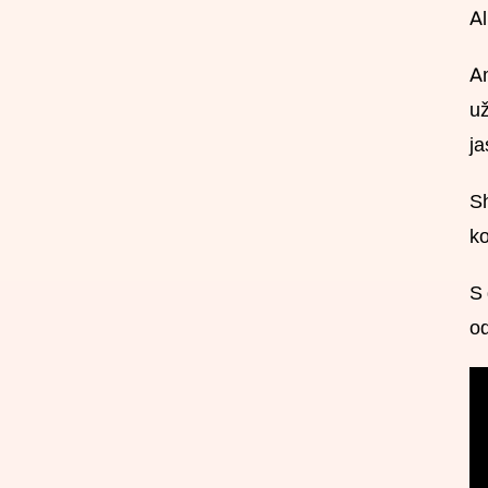
Al
Am
už
ja
Sh
ko
S 
od