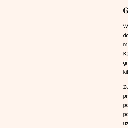
G
Wi
do
mr
Ka
gr
ki
Za
pr
po
po
uz