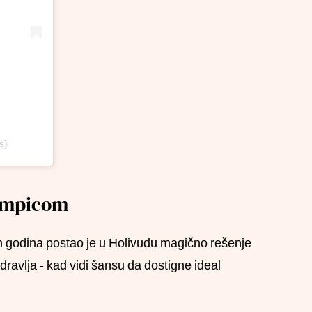
s)
zempicom
h godina postao je u Holivudu magično rešenje
dravlja - kad vidi šansu da dostigne ideal