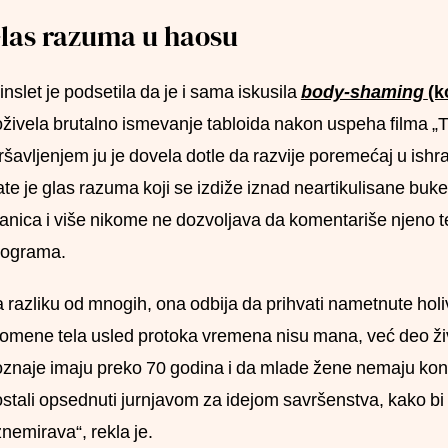
las razuma u haosu
nslet je podsetila da je i sama iskusila
body-shaming
(k
živela brutalno ismevanje tabloida nakon uspeha filma „T
šavljenjem ju je dovela dotle da razvije poremećaj u ishr
te je glas razuma koji se izdiže iznad neartikulisane buke.
anica i više nikome ne dozvoljava da komentariše njeno te
lograma.
 razliku od mnogih, ona odbija da prihvati nametnute holi
omene tela usled protoka vremena nisu mana, već deo živ
znaje imaju preko 70 godina i da mlade žene nemaju konc
stali opsednuti jurnjavom za idejom savršenstva, kako bi 
nemirava“, rekla je.