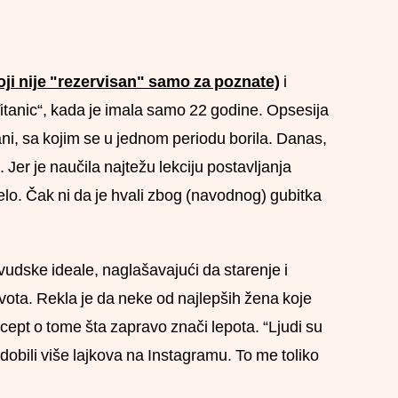
oji nije "rezervisan" samo za poznate)
i
itanic“, kada je imala samo 22 godine. Opsesija
ani, sa kojim se u jednom periodu borila. Danas,
 Jer je naučila najtežu lekciju postavljanja
lo. Čak ni da je hvali zbog (navodnog) gubitka
vudske ideale, naglašavajući da starenje i
ota. Rekla je da neke od najlepših žena koje
ept o tome šta zapravo znači lepota. “Ljudi su
dobili više lajkova na Instagramu. To me toliko