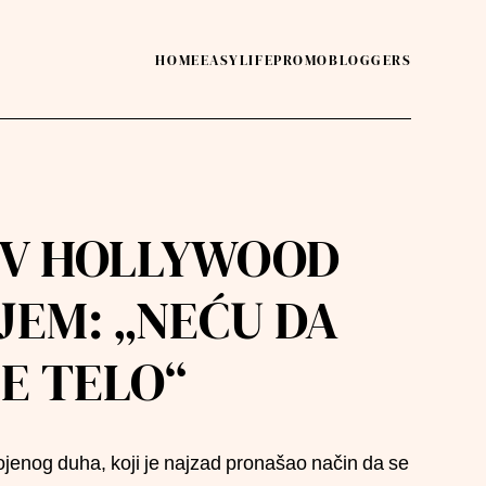
HOME
EASY
LIFE
PROMO
BLOGGERS
IV HOLLYWOOD
JEM: „NEĆU DA
E TELO“
jenog duha, koji je najzad pronašao način da se