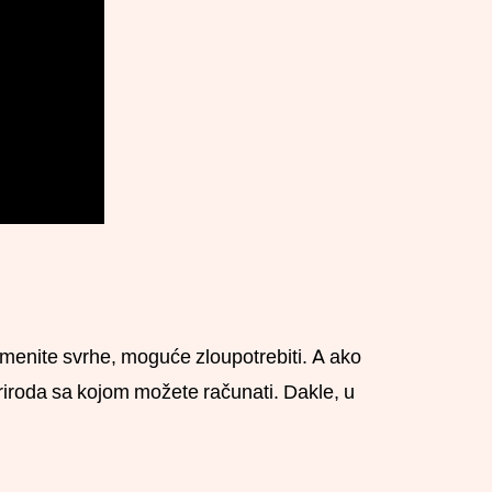
plemenite svrhe, moguće zloupotrebiti. A ako
riroda sa kojom možete računati. Dakle, u