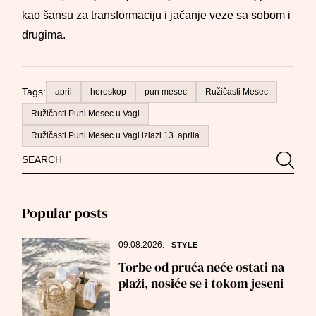
kao šansu za transformaciju i jačanje veze sa sobom i
drugima.
Tags:
april
horoskop
pun mesec
Ružičasti Mesec
Ružičasti Puni Mesec u Vagi
Ružičasti Puni Mesec u Vagi izlazi 13. aprila
Search
Searc
for:
Popular posts
09.08.2026.
-
STYLE
Torbe od pruća neće ostati na
plaži, nosiće se i tokom jeseni