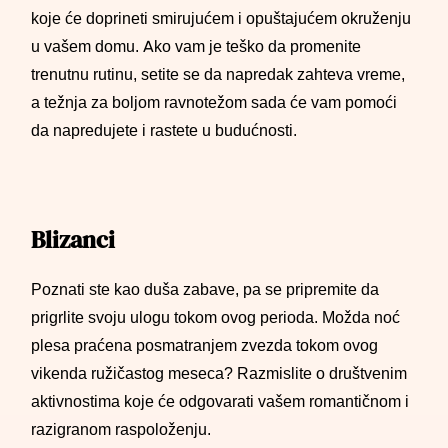
koje će doprineti smirujućem i opuštajućem okruženju
u vašem domu. Ako vam je teško da promenite
trenutnu rutinu, setite se da napredak zahteva vreme,
a težnja za boljom ravnotežom sada će vam pomoći
da napredujete i rastete u budućnosti.
Blizanci
Poznati ste kao duša zabave, pa se pripremite da
prigrlite svoju ulogu tokom ovog perioda. Možda noć
plesa praćena posmatranjem zvezda tokom ovog
vikenda ružičastog meseca? Razmislite o društvenim
aktivnostima koje će odgovarati vašem romantičnom i
razigranom raspoloženju.