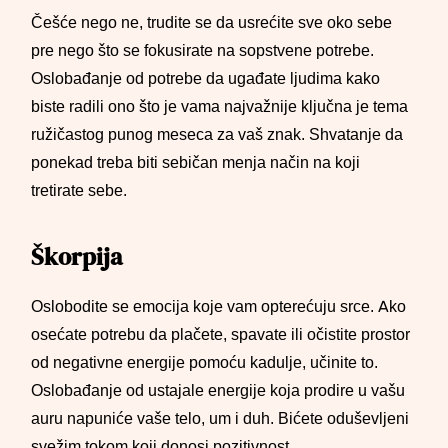
Češće nego ne, trudite se da usrećite sve oko sebe
pre nego što se fokusirate na sopstvene potrebe.
Oslobađanje od potrebe da ugađate ljudima kako
biste radili ono što je vama najvažnije ključna je tema
ružičastog punog meseca za vaš znak. Shvatanje da
ponekad treba biti sebičan menja način na koji
tretirate sebe.
Škorpija
Oslobodite se emocija koje vam opterećuju srce. Ako
osećate potrebu da plačete, spavate ili očistite prostor
od negativne energije pomoću kadulje, učinite to.
Oslobađanje od ustajale energije koja prodire u vašu
auru napuniće vaše telo, um i duh. Bićete oduševljeni
svežim tokom koji donosi pozitivnost.