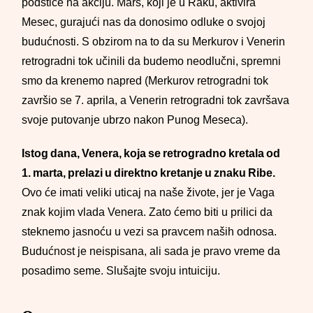
podstiče na akciju. Mars, koji je u Raku, aktivira
Mesec, gurajući nas da donosimo odluke o svojoj
budućnosti. S obzirom na to da su Merkurov i Venerin
retrogradni tok učinili da budemo neodlučni, spremni
smo da krenemo napred (Merkurov retrogradni tok
završio se 7. aprila, a Venerin retrogradni tok završava
svoje putovanje ubrzo nakon Punog Meseca).
Istog dana, Venera, koja se retrogradno kretala od
1. marta, prelazi u direktno kretanje u znaku Ribe.
Ovo će imati veliki uticaj na naše živote, jer je Vaga
znak kojim vlada Venera. Zato ćemo biti u prilici da
steknemo jasnoću u vezi sa pravcem naših odnosa.
Budućnost je neispisana, ali sada je pravo vreme da
posadimo seme. Slušajte svoju intuiciju.