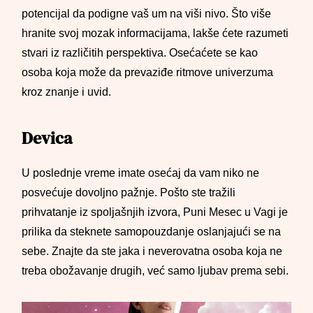
potencijal da podigne vaš um na viši nivo. Što više
hranite svoj mozak informacijama, lakše ćete razumeti
stvari iz različitih perspektiva. Osećaćete se kao
osoba koja može da prevaziđe ritmove univerzuma
kroz znanje i uvid.
Devica
U poslednje vreme imate osećaj da vam niko ne
posvećuje dovoljno pažnje. Pošto ste tražili
prihvatanje iz spoljašnjih izvora, Puni Mesec u Vagi je
prilika da steknete samopouzdanje oslanjajući se na
sebe. Znajte da ste jaka i neverovatna osoba koja ne
treba obožavanje drugih, već samo ljubav prema sebi.