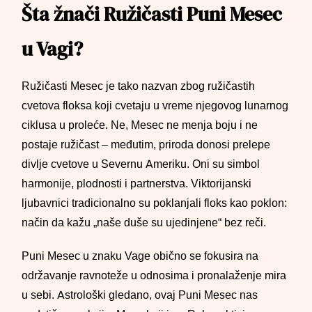
Šta žnači Ružičasti Puni Mesec
u Vagi?
Ružičasti Mesec je tako nazvan zbog ružičastih
cvetova floksa koji cvetaju u vreme njegovog lunarnog
ciklusa u proleće. Ne, Mesec ne menja boju i ne
postaje ružičast – međutim, priroda donosi prelepe
divlje cvetove u Severnu Ameriku. Oni su simbol
harmonije, plodnosti i partnerstva. Viktorijanski
ljubavnici tradicionalno su poklanjali floks kao poklon:
način da kažu „naše duše su ujedinjene“ bez reči.
Puni Mesec u znaku Vage obično se fokusira na
održavanje ravnoteže u odnosima i pronalaženje mira
u sebi. Astrološki gledano, ovaj Puni Mesec nas