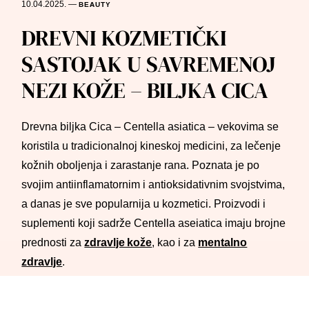
10.04.2025.
—
BEAUTY
DREVNI KOZMETIČKI
SASTOJAK U SAVREMENOJ
NEZI KOŽE – BILJKA CICA
Drevna biljka Cica – Centella asiatica – vekovima se
koristila u tradicionalnoj kineskoj medicini, za lečenje
kožnih oboljenja i zarastanje rana. Poznata je po
svojim antiinflamatornim i antioksidativnim svojstvima,
a danas je sve popularnija u kozmetici. Proizvodi i
suplementi koji sadrže Centella aseiatica imaju brojne
prednosti za
zdravlje kože
, kao i za
mentalno
zdravlje
.
Centella asiatica – biljka Cica i njena