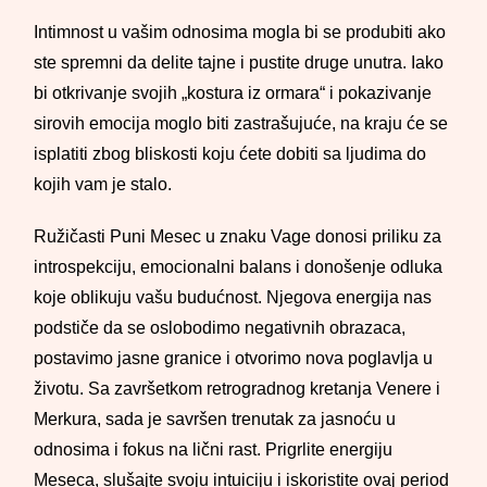
Intimnost u vašim odnosima mogla bi se produbiti ako
ste spremni da delite tajne i pustite druge unutra. Iako
bi otkrivanje svojih „kostura iz ormara“ i pokazivanje
sirovih emocija moglo biti zastrašujuće, na kraju će se
isplatiti zbog bliskosti koju ćete dobiti sa ljudima do
kojih vam je stalo.
Ružičasti Puni Mesec u znaku Vage donosi priliku za
introspekciju, emocionalni balans i donošenje odluka
koje oblikuju vašu budućnost. Njegova energija nas
podstiče da se oslobodimo negativnih obrazaca,
postavimo jasne granice i otvorimo nova poglavlja u
životu. Sa završetkom retrogradnog kretanja Venere i
Merkura, sada je savršen trenutak za jasnoću u
odnosima i fokus na lični rast. Prigrlite energiju
Meseca, slušajte svoju intuiciju i iskoristite ovaj period