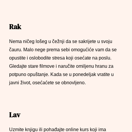
Rak
Nema ničeg lošeg u čežnji da se sakrijete u svoju
čauru. Malo nege prema sebi omogućiće vam da se
opustite i oslobodite stresa koji osećate na poslu.
Gledajte stare filmove i naručite omiljenu hranu za
potpuno opuštanje. Kada se u ponedeljak vratite u
javni život, osećaćete se obnovljeno.
Lav
Uzmite knjigu ili pohađajte online kurs koji ima