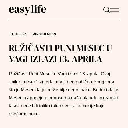
10.04.2025.
—
MINDFULNESS
RUŽIČASTI PUNI MESEC U
VAGI IZLAZI 13. APRILA
Ružičasti Puni Mesec u Vagi izlazi 13. aprila. Ovaj
„mikro mesec“ izgleda manji nego obično, zbog toga
što je Mesec dalje od Zemlje nego inače. Budući da je
Mesec u apogeju u odnosu na našu planetu, okeanski
talasi neće biti toliko intenzivni, ali emocije koje
osećamo hoće.