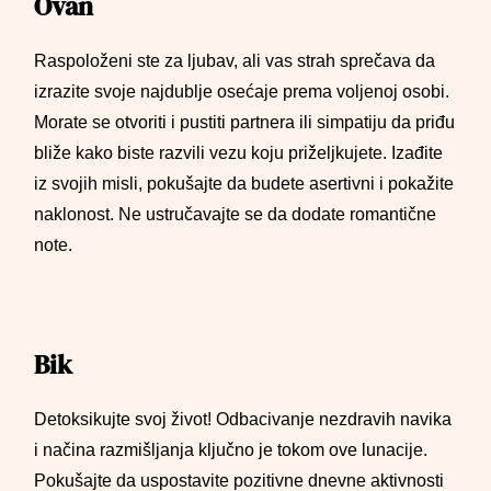
Ovan
Raspoloženi ste za ljubav, ali vas strah sprečava da
izrazite svoje najdublje osećaje prema voljenoj osobi.
Morate se otvoriti i pustiti partnera ili simpatiju da priđu
bliže kako biste razvili vezu koju priželjkujete. Izađite
iz svojih misli, pokušajte da budete asertivni i pokažite
naklonost. Ne ustručavajte se da dodate romantične
note.
Bik
Detoksikujte svoj život! Odbacivanje nezdravih navika
i načina razmišljanja ključno je tokom ove lunacije.
Pokušajte da uspostavite pozitivne dnevne aktivnosti