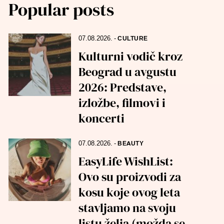
Popular posts
07.08.2026.
-
CULTURE
Kulturni vodič kroz
Beograd u avgustu
2026: Predstave,
izložbe, filmovi i
koncerti
07.08.2026.
-
BEAUTY
EasyLife WishList:
Ovo su proizvodi za
kosu koje ovog leta
stavljamo na svoju
listu želja (možda se