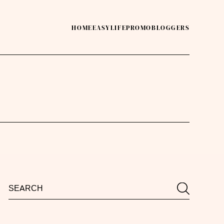
HOME
EASY
LIFE
PROMO
BLOGGERS
Search
Search
for: