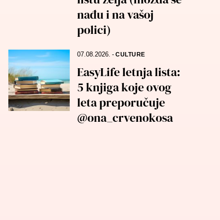
nađu i na vašoj
polici)
07.08.2026.
-
CULTURE
EasyLife letnja lista:
5 knjiga koje ovog
leta preporučuje
@ona_crvenokosa