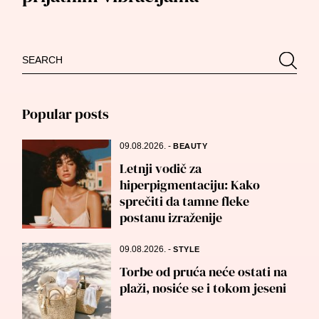
Search
Searc
for:
Popular posts
09.08.2026.
-
BEAUTY
Letnji vodič za
hiperpigmentaciju: Kako
sprečiti da tamne fleke
postanu izraženije
09.08.2026.
-
STYLE
Torbe od pruća neće ostati na
plaži, nosiće se i tokom jeseni