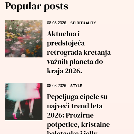
Popular posts
08.08.2026.
-
SPIRITUALITY
Aktuelna i
predstojeća
retrograda kretanja
važnih planeta do
kraja 2026.
08.08.2026.
-
STYLE
Pepeljuga cipele su
najveći trend leta
2026: Prozirne
potpetice, kristalne
baletanke i jelly