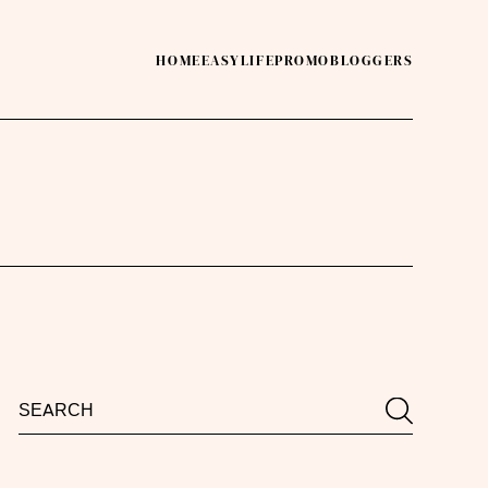
HOME
EASY
LIFE
PROMO
BLOGGERS
Search
Search
for: