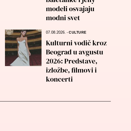
modeli osvajaju
modni svet
07.08.2026.
-
CULTURE
Kulturni vodič kroz
Beograd u avgustu
2026: Predstave,
izložbe, filmovi i
koncerti