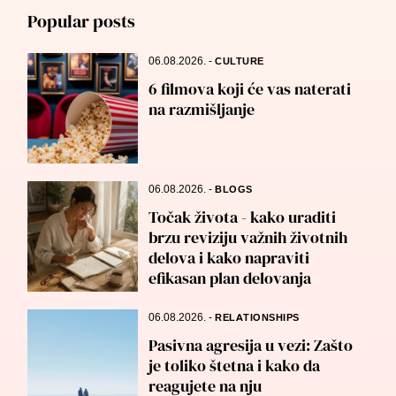
Popular posts
06.08.2026.
-
CULTURE
6 filmova koji će vas naterati
na razmišljanje
06.08.2026.
-
BLOGS
Točak života - kako uraditi
brzu reviziju važnih životnih
delova i kako napraviti
efikasan plan delovanja
06.08.2026.
-
RELATIONSHIPS
Pasivna agresija u vezi: Zašto
je toliko štetna i kako da
reagujete na nju