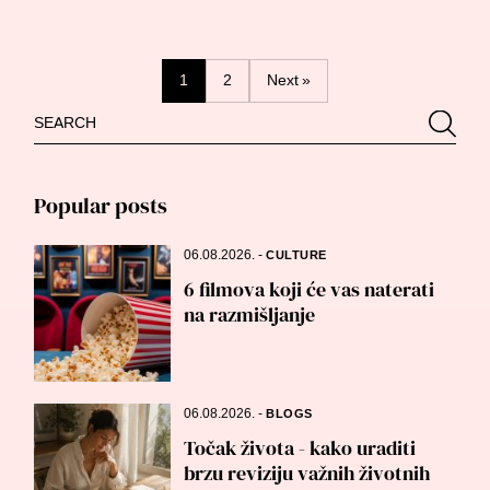
Posts
1
2
Next »
Search
Searc
navigation
for:
Popular posts
06.08.2026.
-
CULTURE
6 filmova koji će vas naterati
na razmišljanje
06.08.2026.
-
BLOGS
Točak života - kako uraditi
brzu reviziju važnih životnih