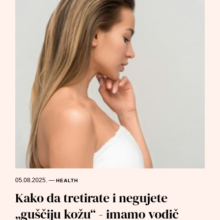
05.08.2025.
—
HEALTH
Kako da tretirate i negujete
„guščiju kožu“ - imamo vodič