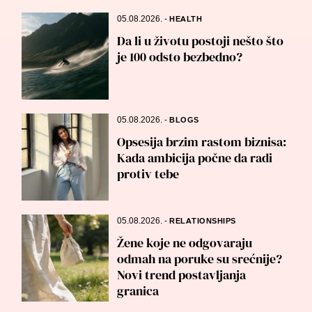
05.08.2026.
-
HEALTH
Da li u životu postoji nešto što
je 100 odsto bezbedno?
05.08.2026.
-
BLOGS
Opsesija brzim rastom biznisa:
Kada ambicija počne da radi
protiv tebe
05.08.2026.
-
RELATIONSHIPS
Žene koje ne odgovaraju
odmah na poruke su srećnije?
Novi trend postavljanja
granica