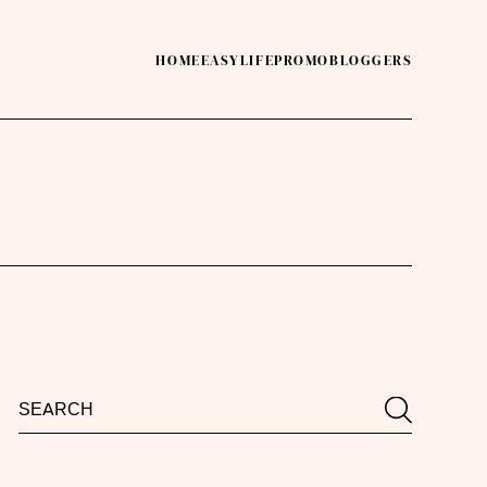
HOME
EASY
LIFE
PROMO
BLOGGERS
Search
Search
for: