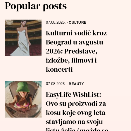
Popular posts
07.08.2026.
-
CULTURE
Kulturni vodič kroz
Beograd u avgustu
2026: Predstave,
izložbe, filmovi i
koncerti
07.08.2026.
-
BEAUTY
EasyLife WishList:
Ovo su proizvodi za
kosu koje ovog leta
stavljamo na svoju
listu želja (možda se