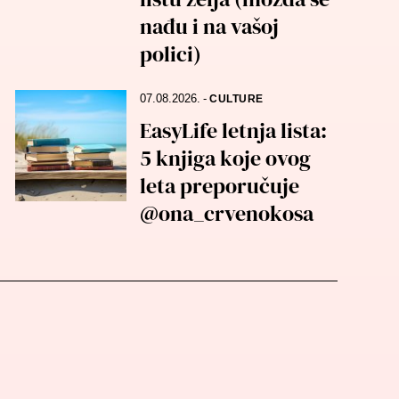
nađu i na vašoj
polici)
07.08.2026.
-
CULTURE
EasyLife letnja lista:
5 knjiga koje ovog
leta preporučuje
@ona_crvenokosa