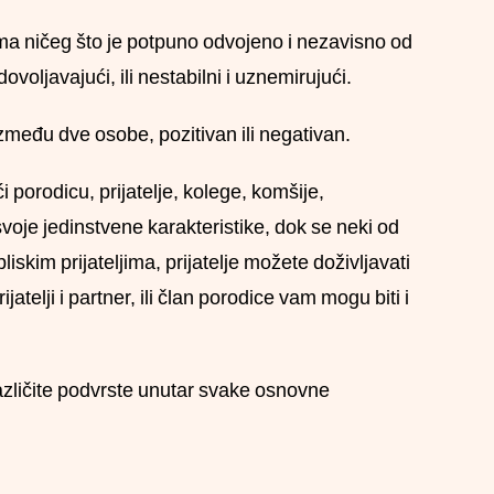
ma ničeg što je potpuno odvojeno i nezavisno od
ovoljavajući, ili nestabilni i uznemirujući.
 između dve osobe, pozitivan ili negativan.
i porodicu, prijatelje, kolege, komšije,
voje jedinstvene karakteristike, dok se neki od
iskim prijateljima, prijatelje možete doživljavati
jatelji i partner, ili član porodice vam mogu biti i
 različite podvrste unutar svake osnovne