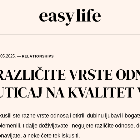
.05.2025.
—
RELATIONSHIPS
rch
RAZLIČITE VRSTE ODN
UTICAJ NA KVALITET
kusili ste razne vrste odnosa i otkrili dubinu ljubavi i bog
lemenili. I dalje doživljavate i negujete različite odnose, 
navljate, a neke ćete tek iskusiti.