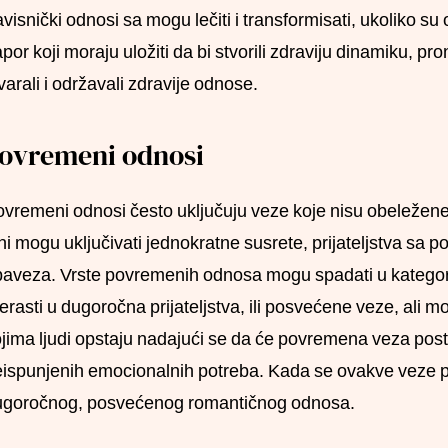
visnički odnosi sa mogu lečiti i transformisati, ukoliko su
por koji moraju uložiti da bi stvorili zdraviju dinamiku, pro
varali i održavali zdravije odnose.
ovremeni odnosi
vremeni odnosi često uključuju veze koje nisu obeleže
i mogu uključivati jednokratne susrete, prijateljstva sa p
aveza. Vrste povremenih odnosa mogu spadati u kategoriju 
erasti u dugoročna prijateljstva, ili posvećene veze, ali 
jima ljudi opstaju nadajući se da će povremena veza pos
ispunjenih emocionalnih potreba. Kada se ovakve veze pr
ugoročnog, posvećenog romantičnog odnosa.