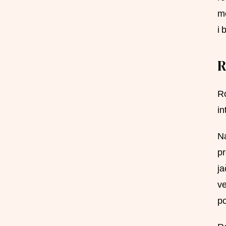
mo
i 
R
Ro
in
Na
pr
ja
ve
po