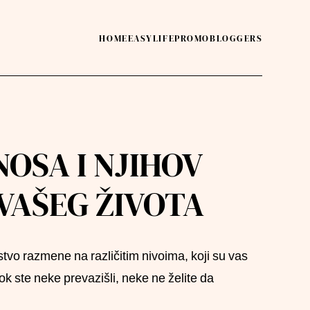
HOME
EASY
LIFE
PROMO
BLOGGERS
OSA I NJIHOV
 VAŠEG ŽIVOTA
atstvo razmene na različitim nivoima, koji su vas
dok ste neke prevazišli, neke ne želite da