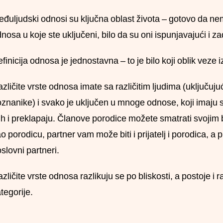
đuljudski odnosi su ključna oblast života – gotovo da ne
nosa u koje ste uključeni, bilo da su oni ispunjavajući i zad
finicija odnosa je jednostavna – to je bilo koji oblik veze
zličite vrste odnosa imate sa različitim ljudima (uključujuć
znanike) i svako je uključen u mnoge odnose, koji imaju s
ih i preklapaju. Članove porodice možete smatrati svojim bl
o porodicu, partner vam može biti i prijatelj i porodica, a pri
slovni partneri.
zličite vrste odnosa razlikuju se po bliskosti, a postoje i
tegorije.