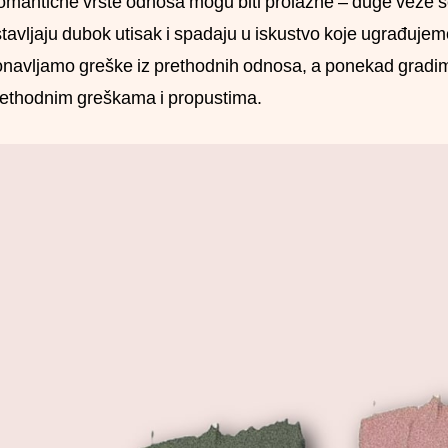
mantične vrste odnosa mogu biti prolazne – duge veze se m
tavljaju dubok utisak i spadaju u iskustvo koje ugrađuj
navljamo greške iz prethodnih odnosa, a ponekad gradimo
ethodnim greškama i propustima.