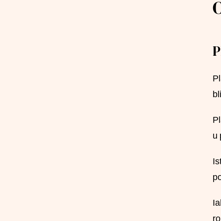
P
Pl
bl
Pl
u 
Is
po
Ia
ro