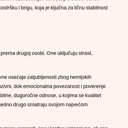
dršku i brigu, koja je ključna za ličnu stabilnost
 prema drugoj osobi. One uključuju strast,
vne osećaje zaljubljenosti zbog hemijskih
nzivni, dok emocionalna povezanost i poverenje
abilne, dugoročne odnose, u kojima se kvalitet
o, jedno drugo smatraju svojom najvećom