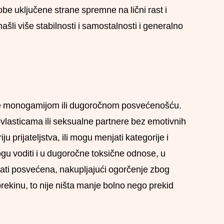
 obe uključene strane spremne na lični rast i
našli više stabilnosti i samostalnosti i generalno
ne monogamijom ili dugoročnom posvećenošću.
ovlasticama ili seksualne partnere bez emotivnih
prijateljstva, ili mogu menjati kategorije i
mogu voditi i u dugoročne toksične odnose, u
tati posvećena, nakupljajući ogorčenje zbog
ekinu, to nije ništa manje bolno nego prekid