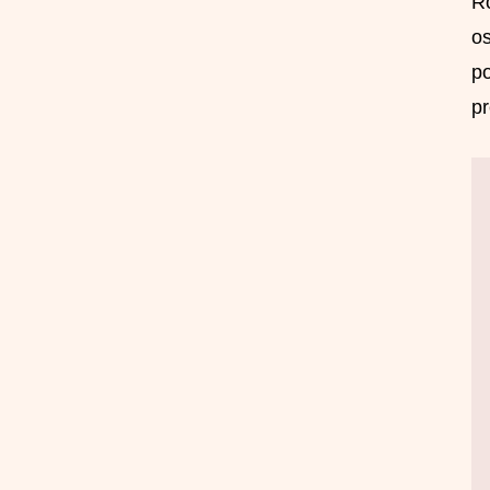
Ro
os
po
pr