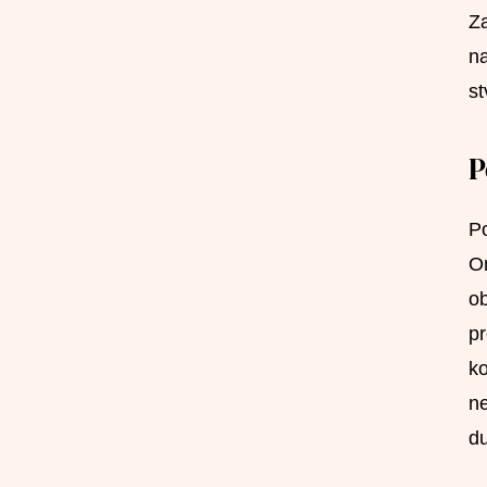
Za
na
st
P
Po
On
ob
pr
ko
ne
d