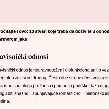
očitajte i ovo:
10 stvari koje treba da doživite u odn
artnerom jaka
avisnički odnosi
visnički odnos je neuravnotežen i disfunkcionalan tip veze
ntalno zavisi od drugog. Često obe strane učestvuju u s
izmenično uloge pružaoca i primaoca podrške. Iako mogu
gu biti snažno i ispunjavajuće romantično ili platonsko is
dina.