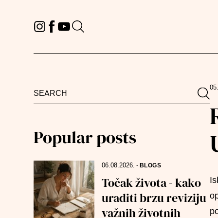
05
Search
Sea
for:
Popular posts
06.08.2026.
-
BLOGS
Točak života - kako
Is
uraditi brzu reviziju
op
važnih životnih
po