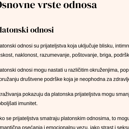
Osnovne vrste odnosa
latonski odnosi
atonski odnosi su prijateljstva koja uključuje blisku, inti
iskost, naklonost, razumevanje, poštovanje, briga, podrška
atonski odnosi mogu nastati u različitim okruženjima, popu
pružanju društvene podrške koja je neophodna za zdravlje
traživanja pokazuju da platonska prijateljstva mogu smanjiti
boljšati imunitet.
ko se prijateljstva smatraju platonskim odnosima, to mogu b
mantična osećanja i emocionalnu vezu, iako strast i seks