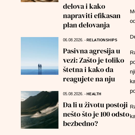
delova i kako
Me
napraviti efikasan
od
plan delovanja
De
06.08.2026.
-
RELATIONSHIPS
Pasivna agresija u
Ra
vezi: Zašto je toliko
po
štetna i kako da
nj
reagujete na nju
ka
po
05.08.2026.
-
HEALTH
Da li u životu postoji
Ra
nešto što je 100 odsto
ka
bezbedno?