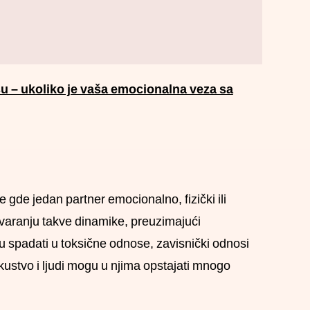
osu – ukoliko je vaša emocionalna veza sa
 gde jedan partner emocionalno, fizički ili
tvaranju takve dinamike, preuzimajući
 spadati u toksične odnose, zavisnički odnosi
kustvo i ljudi mogu u njima opstajati mnogo