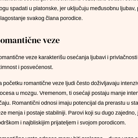
gu spadati u platonske, jer uključuju međusobnu ljubav, po
blagostanje svakog člana porodice.
omantične veze
mantične veze karakterišu osećanja ljubavi i privlačnosti
timnost i posvećenost.
 početku romantične veze ljudi često doživljavaju intenzi
ocesa u mozgu. Vremenom, ti osećaji postaju manje inte
čaju. Romantični odnosi imaju potencijal da prerastu u st
ze menja i postaje stabilniji. Parovi koji su dugo zajedn
drškom i najbliskijim prijateljem i svojom porodicom.