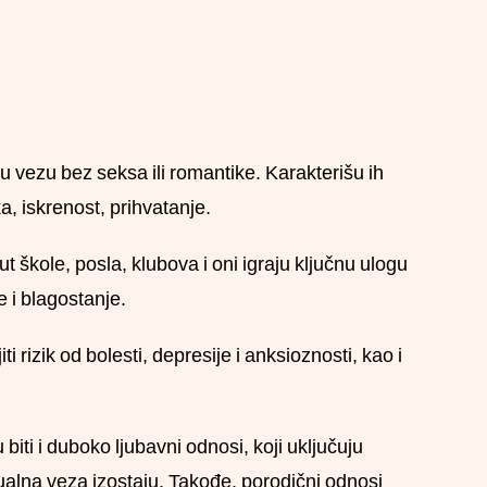
mnu vezu bez seksa ili romantike. Karakterišu ih
, iskrenost, prihvatanje.
t škole, posla, klubova i oni igraju ključnu ulogu
 i blagostanje.
 rizik od bolesti, depresije i anksioznosti, kao i
iti i duboko ljubavni odnosi, koji uključuju
ualna veza izostaju. Takođe, porodični odnosi