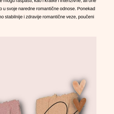
ogu raspasti, kao i kratke i intenzivne, ali one
emo u svoje naredne romantične odnose. Ponekad
 stabilnije i zdravije romantične veze, poučeni