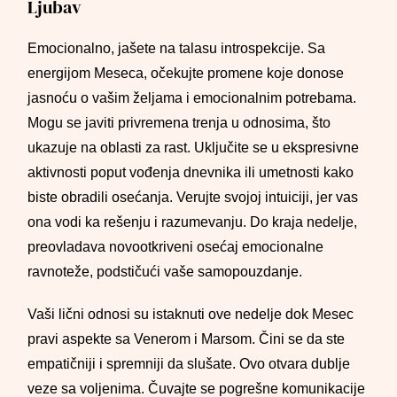
Ljubav
Emocionalno, jašete na talasu introspekcije. Sa
energijom Meseca, očekujte promene koje donose
jasnoću o vašim željama i emocionalnim potrebama.
Mogu se javiti privremena trenja u odnosima, što
ukazuje na oblasti za rast. Uključite se u ekspresivne
aktivnosti poput vođenja dnevnika ili umetnosti kako
biste obradili osećanja. Verujte svojoj intuiciji, jer vas
ona vodi ka rešenju i razumevanju. Do kraja nedelje,
preovladava novootkriveni osećaj emocionalne
ravnoteže, podstičući vaše samopouzdanje.
Vaši lični odnosi su istaknuti ove nedelje dok Mesec
pravi aspekte sa Venerom i Marsom. Čini se da ste
empatičniji i spremniji da slušate. Ovo otvara dublje
veze sa voljenima. Čuvajte se pogrešne komunikacije