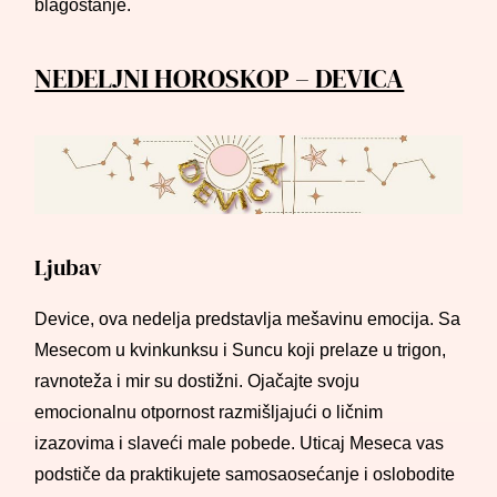
blagostanje.
NEDELJNI HOROSKOP – DEVICA
Ljubav
Device, ova nedelja predstavlja mešavinu emocija. Sa
Mesecom u kvinkunksu i Suncu koji prelaze u trigon,
ravnoteža i mir su dostižni. Ojačajte svoju
emocionalnu otpornost razmišljajući o ličnim
izazovima i slaveći male pobede. Uticaj Meseca vas
podstiče da praktikujete samosaosećanje i oslobodite