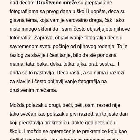
nad decom.
Društvene mreže
su preplavljene
fotografijama sa prvog dana u školi i uopšte, deca su
glavna tema, koja vam je verovatno draga, čak i ako
niste mnogo skloni da i sami često objavljujete njihove
fotografije. Zapravo, objavljivanje fotografija dece u
savremenom svetu počinje od njihovog rođenja. To je
razlog za slavlje i čestitanje, bilo da ste ponosna
mama, tata, baka, deka, tetka, ujka, brat, sestra... I
onda se to nastavlja. Deca rastu, a sa njima i razlozi
za slavlje i često obljavljivanje fotografija na
društvenim mrežama.
Možda polazak u drugi, treći, peti, osmi razred nije
tako svečan kao polazak u prvi razred, ali to jeste dan
koji predstavlja prekretnicu, dokle god dete ide u
školu. I možda se opterećenje te prekretnice koju kao