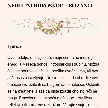
NEDELJNI HOROSKOP – BLIZANCI
Ljubav
Ove nedelje, emocije zauzimaju centralno mesto jer
energija Meseca donosi introspekciju i dubinu. Možda
ćete se ponovo suočiti sa prošlim osećanjima, ali ovo
je šansa za isceljenje. Dozvolite sebi da obradite ove
emocije i istražite ih sa blagom radoznalošću. Oslonite
se na kreativne izlaze da biste izrazili ono što reči ne
mogu. Emocionalna jasnoća može doći kroz ličnu
refleksiju ili smislene razgovore. Verujte svojoj intuiciji