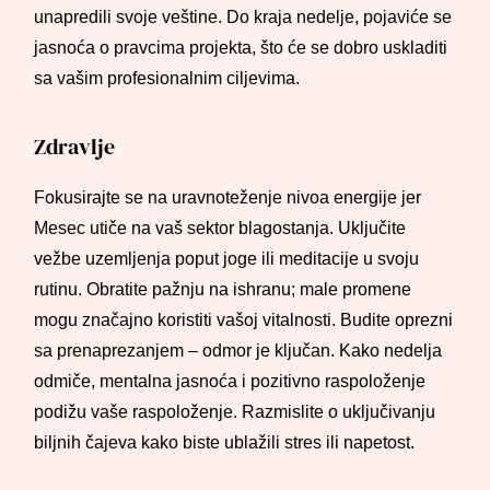
unapredili svoje veštine. Do kraja nedelje, pojaviće se
jasnoća o pravcima projekta, što će se dobro uskladiti
sa vašim profesionalnim ciljevima.
Zdravlje
Fokusirajte se na uravnoteženje nivoa energije jer
Mesec utiče na vaš sektor blagostanja. Uključite
vežbe uzemljenja poput joge ili meditacije u svoju
rutinu. Obratite pažnju na ishranu; male promene
mogu značajno koristiti vašoj vitalnosti. Budite oprezni
sa prenaprezanjem – odmor je ključan. Kako nedelja
odmiče, mentalna jasnoća i pozitivno raspoloženje
podižu vaše raspoloženje. Razmislite o uključivanju
biljnih čajeva kako biste ublažili stres ili napetost.