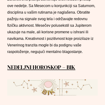
ove nedelje. Sa Mesecom u konjunkciji sa Saturnom,
disciplina u vašim rutinama je naglašena. Obratite
pažnju na signale svog tela i održavajte redovnu
fizičku aktivnost. Mesečev polusekstil sa Jupiterom
ukazuje na male, ali korisne promene u ishrani ili
navikama. Kreativnost i pozitivnost koje proizilaze iz
Venerinog tranzita mogle bi da podignu vaše
raspoloženje, negujući mentalno blagostanje.
NEDELJNI HOROSKOP – BIK