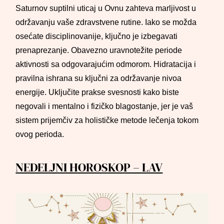
Saturnov suptilni uticaj u Ovnu zahteva marljivost u
održavanju vaše zdravstvene rutine. Iako se možda
osećate disciplinovanije, ključno je izbegavati
prenaprezanje. Obavezno uravnotežite periode
aktivnosti sa odgovarajućim odmorom. Hidratacija i
pravilna ishrana su ključni za održavanje nivoa
energije. Uključite prakse svesnosti kako biste
negovali i mentalno i fizičko blagostanje, jer je vaš
sistem prijemčiv za holističke metode lečenja tokom
ovog perioda.
NEDELJNI HOROSKOP – LAV