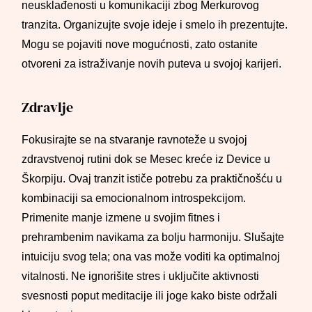
neusklađenosti u komunikaciji zbog Merkurovog
tranzita. Organizujte svoje ideje i smelo ih prezentujte.
Mogu se pojaviti nove mogućnosti, zato ostanite
otvoreni za istraživanje novih puteva u svojoj karijeri.
Zdravlje
Fokusirajte se na stvaranje ravnoteže u svojoj
zdravstvenoj rutini dok se Mesec kreće iz Device u
Škorpiju. Ovaj tranzit ističe potrebu za praktičnošću u
kombinaciji sa emocionalnom introspekcijom.
Primenite manje izmene u svojim fitnes i
prehrambenim navikama za bolju harmoniju. Slušajte
intuiciju svog tela; ona vas može voditi ka optimalnoj
vitalnosti. Ne ignorišite stres i uključite aktivnosti
svesnosti poput meditacije ili joge kako biste održali