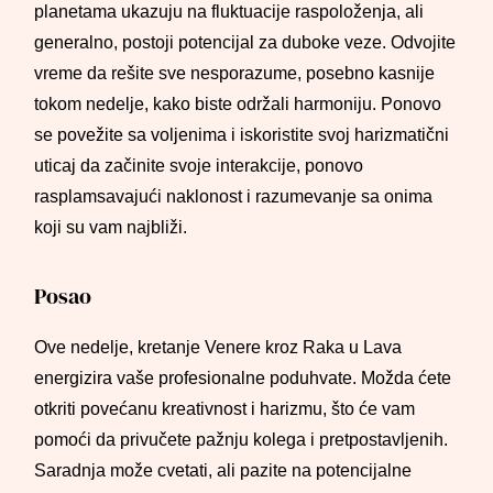
planetama ukazuju na fluktuacije raspoloženja, ali
generalno, postoji potencijal za duboke veze. Odvojite
vreme da rešite sve nesporazume, posebno kasnije
tokom nedelje, kako biste održali harmoniju. Ponovo
se povežite sa voljenima i iskoristite svoj harizmatični
uticaj da začinite svoje interakcije, ponovo
rasplamsavajući naklonost i razumevanje sa onima
koji su vam najbliži.
Posao
Ove nedelje, kretanje Venere kroz Raka u Lava
energizira vaše profesionalne poduhvate. Možda ćete
otkriti povećanu kreativnost i harizmu, što će vam
pomoći da privučete pažnju kolega i pretpostavljenih.
Saradnja može cvetati, ali pazite na potencijalne