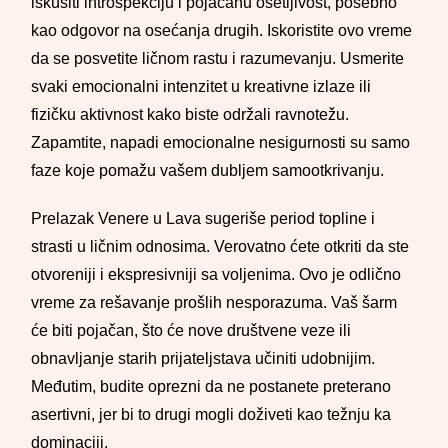
iskusiti introspekciju i pojačanu osetljivost, posebno
kao odgovor na osećanja drugih. Iskoristite ovo vreme
da se posvetite ličnom rastu i razumevanju. Usmerite
svaki emocionalni intenzitet u kreativne izlaze ili
fizičku aktivnost kako biste održali ravnotežu.
Zapamtite, napadi emocionalne nesigurnosti su samo
faze koje pomažu vašem dubljem samootkrivanju.
Prelazak Venere u Lava sugeriše period topline i
strasti u ličnim odnosima. Verovatno ćete otkriti da ste
otvoreniji i ekspresivniji sa voljenima. Ovo je odlično
vreme za rešavanje prošlih nesporazuma. Vaš šarm
će biti pojačan, što će nove društvene veze ili
obnavljanje starih prijateljstava učiniti udobnijim.
Međutim, budite oprezni da ne postanete preterano
asertivni, jer bi to drugi mogli doživeti kao težnju ka
dominaciji.