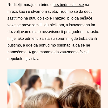
Roditelji moraju da brinu o
bezbednosti dece
na
mreži, kao i u stvarnom svetu. Trudimo se da decu
zaštitimo na putu do škole i nazad, bilo da pešače,
voze se prevozom ili idu biciklom, a istovremeno im
dozvoljavamo malo nezavisnosti prilagođene uzrastu.
I nije lako odmeriti za šta su spremni, gde treba da ih
pustimo, a gde da ponudimo oslonac, a da se ne
namećemo. A gde moramo da zauzmemo čvrst i
nepokolebljiv stav.