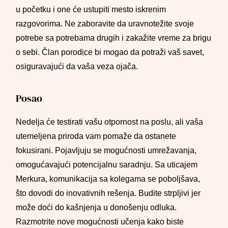
u početku i one će ustupiti mesto iskrenim
razgovorima. Ne zaboravite da uravnotežite svoje
potrebe sa potrebama drugih i zakažite vreme za brigu
o sebi. Član porodice bi mogao da potraži vaš savet,
osiguravajući da vaša veza ojača.
Posao
Nedelja će testirati vašu otpornost na poslu, ali vaša
utemeljena priroda vam pomaže da ostanete
fokusirani. Pojavljuju se mogućnosti umrežavanja,
omogućavajući potencijalnu saradnju. Sa uticajem
Merkura, komunikacija sa kolegama se poboljšava,
što dovodi do inovativnih rešenja. Budite strpljivi jer
može doći do kašnjenja u donošenju odluka.
Razmotrite nove mogućnosti učenja kako biste