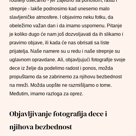
roditelji osećamo - jer zajedno sa ponosom, rastu i
strepnje - lakše podnosimo kad unesemo malo
slavljeničke atmosfere. I objavimo neku fotku, da
obeležimo važan dan i da imamo uspomenu. Pitanje
je koliko dugo će nam još dozvoljavati da ih slikamo i
pravimo objave, ili kada će nas obrisati sa liste
prijatelja. Naše namere su u redu i naše strepnje su
uglavnom opravdane. Ali, objavljujući fotografije svoje
dece iz želje da podelimo radost i ponos, možda
propuštamo da se zabrinemo za njihovu bezbednost
na mreži. Možda uopšte ne razmišljamo o tome.
Međutim, imamo razloga za oprez.
Objavljivanje fotografija dece i
njihova bezbednost