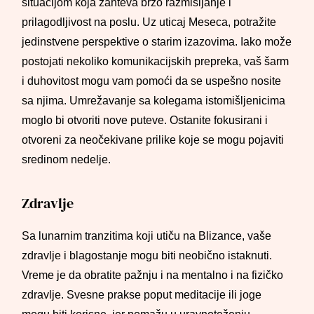
situacijom koja zahteva brzo razmišljanje i
prilagodljivost na poslu. Uz uticaj Meseca, potražite
jedinstvene perspektive o starim izazovima. Iako može
postojati nekoliko komunikacijskih prepreka, vaš šarm
i duhovitost mogu vam pomoći da se uspešno nosite
sa njima. Umrežavanje sa kolegama istomišljenicima
moglo bi otvoriti nove puteve. Ostanite fokusirani i
otvoreni za neočekivane prilike koje se mogu pojaviti
sredinom nedelje.
Zdravlje
Sa lunarnim tranzitima koji utiču na Blizance, vaše
zdravlje i blagostanje mogu biti neobično istaknuti.
Vreme je da obratite pažnju i na mentalno i na fizičko
zdravlje. Svesne prakse poput meditacije ili joge