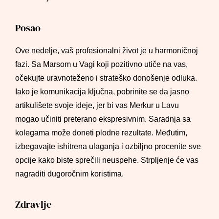
Posao
Ove nedelje, vaš profesionalni život je u harmoničnoj
fazi. Sa Marsom u Vagi koji pozitivno utiče na vas,
očekujte uravnoteženo i strateško donošenje odluka.
Iako je komunikacija ključna, pobrinite se da jasno
artikulišete svoje ideje, jer bi vas Merkur u Lavu
mogao učiniti preterano ekspresivnim. Saradnja sa
kolegama može doneti plodne rezultate. Međutim,
izbegavajte ishitrena ulaganja i ozbiljno procenite sve
opcije kako biste sprečili neuspehe. Strpljenje će vas
nagraditi dugoročnim koristima.
Zdravlje