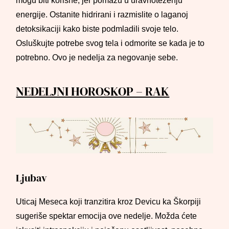
mogu biti korisne, jer pomažu u uravnoteženju
energije. Ostanite hidrirani i razmislite o laganoj
detoksikaciji kako biste podmladili svoje telo.
Osluškujte potrebe svog tela i odmorite se kada je to
potrebno. Ovo je nedelja za negovanje sebe.
NEDELJNI HOROSKOP – RAK
Ljubav
Uticaj Meseca koji tranzitira kroz Devicu ka Škorpiji
sugeriše spektar emocija ove nedelje. Možda ćete