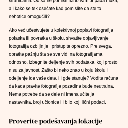
stranicama. Od same pomisli na to vam pripada muka,
ali kako se tek osećate kad pomislite da ste to
nehotice omogućili?
Ako već učestvujete u kolektivnoj poplavi fotografija
polaska ili povratka u školu, shvatite objavljivanje
fotografija ozbiljnije i pristupite oprezno. Pre svega,
obratite pažnju šta se sve vidi na fotografijama,
odnosno, izbegnite deljenje svih podataka, koji prosto
nisu za javnost. Zašto bi neko znao u koju školu i
odeljenje ide vaše dete, ili gde stanuje? Vodite računa
da kada pravite fotografije pozadina bude neutralna.
Nema potrebe da se dele ni imena učitelja i
nastavnika, broj učionice ili bilo koji lični podaci.
Proverite podešavanja lokacije