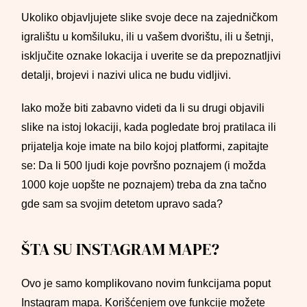
Ukoliko objavljujete slike svoje dece na zajedničkom
igralištu u komšiluku, ili u vašem dvorištu, ili u šetnji,
isključite oznake lokacija i uverite se da prepoznatljivi
detalji, brojevi i nazivi ulica ne budu vidljivi.
Iako može biti zabavno videti da li su drugi objavili
slike na istoj lokaciji, kada pogledate broj pratilaca ili
prijatelja koje imate na bilo kojoj platformi, zapitajte
se: Da li 500 ljudi koje površno poznajem (i možda
1000 koje uopšte ne poznajem) treba da zna tačno
gde sam sa svojim detetom upravo sada?
ŠTA SU INSTAGRAM MAPE?
Ovo je samo komplikovano novim funkcijama poput
Instagram mapa. Korišćenjem ove funkcije možete