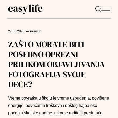
24.08.2025.
—
FAMILY
ZAŠTO MORATE BITI
POSEBNO OPREZNI
PRILIKOM OBJAVLJIVANJA
FOTOGRAFIJA SVOJE
DECE?
Vreme
povratka u školu
je vreme uzbuđenja, povišene
energije, povećanih troškova i opšteg hajpa oko
početka školske godine, u kome roditelji prednjače