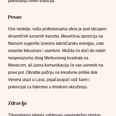
pokretanja novih tradicija.
Posao
Ove nedelje, vaša profesionalna sfera je pod uticajem
dinamičnih lunarnih tranzita. Mesečeva opozicija sa
Marsom sugeriše izvesnu takmičarsku energiju, zato
ostanite fokusirani i asertivni. Možda će doći do nekih
nesporazuma zbog Merkurovog kvadrata sa
Mesecom, ali jasna komunikacija će vas usmeriti na
pravi put. Obratite pažnju na kreativne prilike dok
Venera ulazi u Lava, pojačavajući vaš šarm i
potencijal za liderstvo u timskom okruženju.
Zdravlje
Zdravstvena pitanja zahtevaju uravnotežen pristup