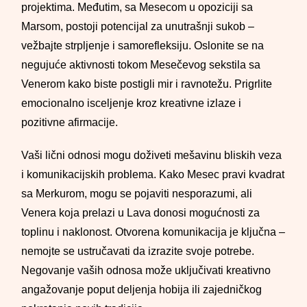
projektima. Međutim, sa Mesecom u opoziciji sa
Marsom, postoji potencijal za unutrašnji sukob –
vežbajte strpljenje i samorefleksiju. Oslonite se na
negujuće aktivnosti tokom Mesečevog sekstila sa
Venerom kako biste postigli mir i ravnotežu. Prigrlite
emocionalno isceljenje kroz kreativne izlaze i
pozitivne afirmacije.
Vaši lični odnosi mogu doživeti mešavinu bliskih veza
i komunikacijskih problema. Kako Mesec pravi kvadrat
sa Merkurom, mogu se pojaviti nesporazumi, ali
Venera koja prelazi u Lava donosi mogućnosti za
toplinu i naklonost. Otvorena komunikacija je ključna –
nemojte se ustručavati da izrazite svoje potrebe.
Negovanje vaših odnosa može uključivati kreativno
angažovanje poput deljenja hobija ili zajedničkog