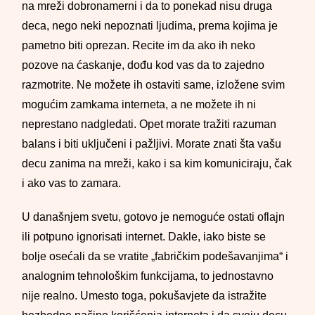
na mreži dobronamerni i da to ponekad nisu druga
deca, nego neki nepoznati ljudima, prema kojima je
pametno biti oprezan. Recite im da ako ih neko
pozove na ćaskanje, dođu kod vas da to zajedno
razmotrite. Ne možete ih ostaviti same, izložene svim
mogućim zamkama interneta, a ne možete ih ni
neprestano nadgledati. Opet morate tražiti razuman
balans i biti uključeni i pažljivi. Morate znati šta vašu
decu zanima na mreži, kako i sa kim komuniciraju, čak
i ako vas to zamara.
U današnjem svetu, gotovo je nemoguće ostati oflajn
ili potpuno ignorisati internet. Dakle, iako biste se
bolje osećali da se vratite „fabričkim podešavanjima“ i
analognim tehnološkim funkcijama, to jednostavno
nije realno. Umesto toga, pokušavjete da istražite