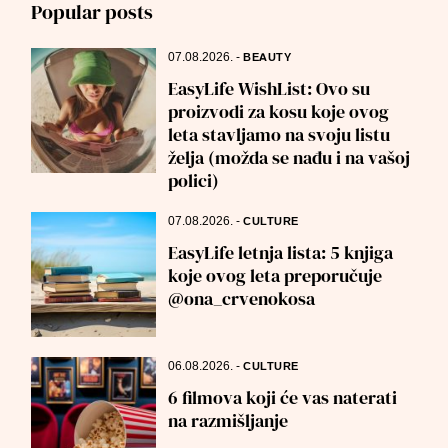
Popular posts
07.08.2026.
-
BEAUTY
EasyLife WishList: Ovo su
proizvodi za kosu koje ovog
leta stavljamo na svoju listu
želja (možda se nađu i na vašoj
polici)
07.08.2026.
-
CULTURE
EasyLife letnja lista: 5 knjiga
koje ovog leta preporučuje
@ona_crvenokosa
06.08.2026.
-
CULTURE
6 filmova koji će vas naterati
na razmišljanje