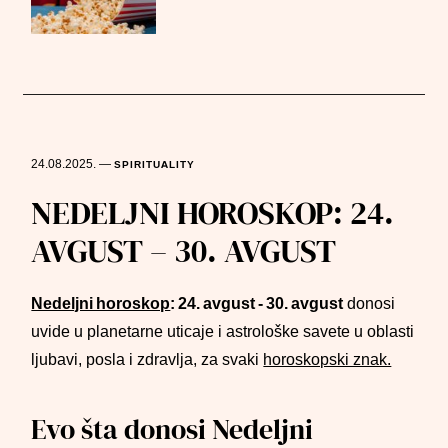
24.08.2025.
—
SPIRITUALITY
NEDELJNI HOROSKOP: 24.
AVGUST – 30. AVGUST
Nedeljni horoskop
: 24. avgust - 30. avgust
donosi
uvide u planetarne uticaje i astrološke savete u oblasti
ljubavi, posla i zdravlja, za svaki
horoskopski znak.
Evo šta donosi Nedeljni