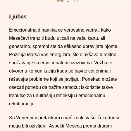
Ljubav
Emocionalna dinamika će verovatno varirati kako
Mesečevi tranziti budu uticali na vašu kartu, ali
generalno, spremni ste da efikasno upravljate njome.
Pozicija Marsa vas energizira, što olakšava direktno
suočavanje sa emocionalnim izazovima. Vežbajte
otvorenu komunikaciju kada se bavite voljenima i
rešavajte probleme koji se javljaju. Ponekad možete
osećati potrebu da tražite samoću; iskoristite takve
trenutke za unutrašnju refleksiju i emocionalnu
rekalibraciju.
Sa Venerinim prelaskom u vaš znak, vaši lični odnosi
mogu biti oživljeni. Aspekti Meseca prema drugim