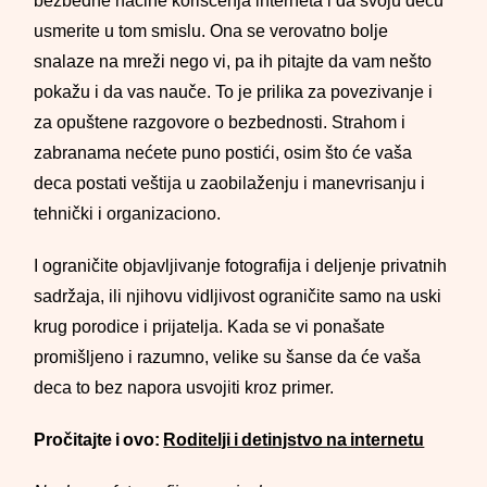
bezbedne načine korišćenja interneta i da svoju decu
usmerite u tom smislu. Ona se verovatno bolje
snalaze na mreži nego vi, pa ih pitajte da vam nešto
pokažu i da vas nauče. To je prilika za povezivanje i
za opuštene razgovore o bezbednosti. Strahom i
zabranama nećete puno postići, osim što će vaša
deca postati veštija u zaobilaženju i manevrisanju i
tehnički i organizaciono.
I ograničite objavljivanje fotografija i deljenje privatnih
sadržaja, ili njihovu vidljivost ograničite samo na uski
krug porodice i prijatelja. Kada se vi ponašate
promišljeno i razumno, velike su šanse da će vaša
deca to bez napora usvojiti kroz primer.
Pročitajte i ovo:
Roditelji i detinjstvo na internetu