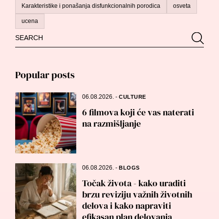
Karakteristike i ponašanja disfunkcionalnih porodica
osveta
ucena
Search
Searc
for:
Popular posts
06.08.2026.
-
CULTURE
6 filmova koji će vas naterati
na razmišljanje
06.08.2026.
-
BLOGS
Točak života - kako uraditi
brzu reviziju važnih životnih
delova i kako napraviti
efikasan plan delovanja