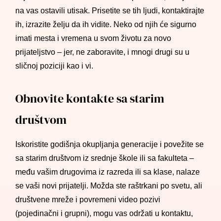
na vas ostavili utisak. Prisetite se tih ljudi, kontaktirajte
ih, izrazite želju da ih vidite. Neko od njih će sigurno
imati mesta i vremena u svom životu za novo
prijateljstvo – jer, ne zaboravite, i mnogi drugi su u
sličnoj poziciji kao i vi.
Obnovite kontakte sa starim
društvom
Iskoristite godišnja okupljanja generacije i povežite se
sa starim društvom iz srednje škole ili sa fakulteta –
među vašim drugovima iz razreda ili sa klase, nalaze
se vaši novi prijatelji. Možda ste raštrkani po svetu, ali
društvene mreže i povremeni video pozivi
(pojedinačni i grupni), mogu vas održati u kontaktu,