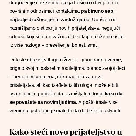
dragocenije i ne želimo da ga trošimo u trivijalnim i
površnim odnosima i kontaktima,
pa biramo sebi
najbolje društvo, jer to zaslužujemo
. Uopšte i ne
razmišljamo o sticanju novih prijateljstava, negujući
odnose koji su nam važni, ali bez kojih možemo ostati
iz više razloga – preseljenje, bolest, smrt.
Dok ste obuzeti vrtlogom života – puno radno vreme,
briga o svojim ostarelim roditeljima, pomoć svojoj deci
– nemate ni vremena, ni kapaciteta za nova
prijateljstva, ali kad izađete iz tih uloga, možete biti
usamljeni i u položaju da razmišljate o tome
kako da
se povežete sa novim ljudima
. A pošto imate više
vremena, potrebno je malo truda da biste to ostvarili.
Kako steći novo prijateljstvo u