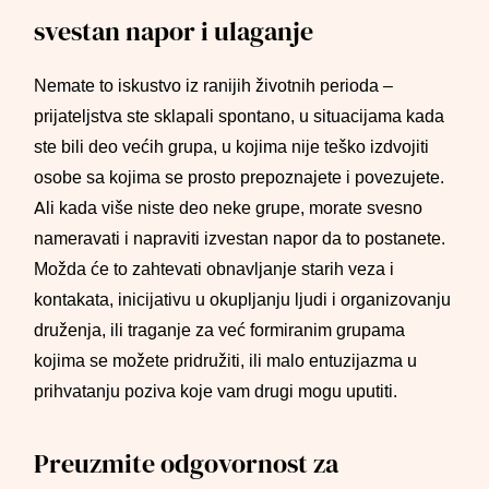
svestan napor i ulaganje
Nemate to iskustvo iz ranijih životnih perioda –
prijateljstva ste sklapali spontano, u situacijama kada
ste bili deo većih grupa, u kojima nije teško izdvojiti
osobe sa kojima se prosto prepoznajete i povezujete.
Ali kada više niste deo neke grupe, morate svesno
nameravati i napraviti izvestan napor da to postanete.
Možda će to zahtevati obnavljanje starih veza i
kontakata, inicijativu u okupljanju ljudi i organizovanju
druženja, ili traganje za već formiranim grupama
kojima se možete pridružiti, ili malo entuzijazma u
prihvatanju poziva koje vam drugi mogu uputiti.
Preuzmite odgovornost za