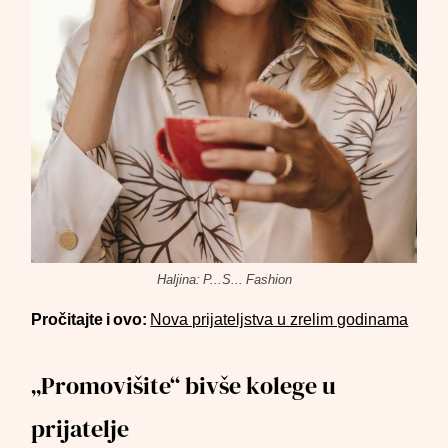
Haljina: P...S... Fashion
Pročitajte i ovo:
Nova prijateljstva u zrelim godinama
„Promovišite“ bivše kolege u
prijatelje