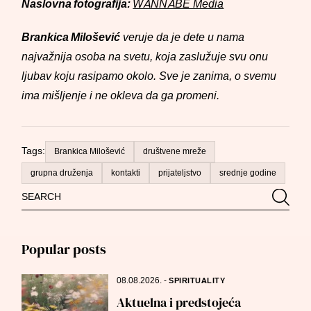
Naslovna fotografija:
WANNABE Media
Brankica Milošević
veruje da je dete u nama
najvažnija osoba na svetu, koja zaslužuje svu onu
ljubav koju rasipamo okolo. Sve je zanima, o svemu
ima mišljenje i ne okleva da ga promeni.
Tags:
Brankica Milošević
društvene mreže
grupna druženja
kontakti
prijateljstvo
srednje godine
Search
Searc
for:
Popular posts
08.08.2026.
-
SPIRITUALITY
Aktuelna i predstojeća