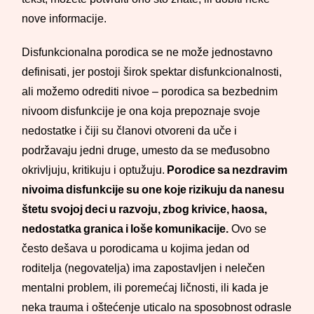
nove informacije.
Disfunkcionalna porodica se ne može jednostavno
definisati, jer postoji širok spektar disfunkcionalnosti,
ali možemo odrediti nivoe – porodica sa bezbednim
nivoom disfunkcije je ona koja prepoznaje svoje
nedostatke i čiji su članovi otvoreni da uče i
podržavaju jedni druge, umesto da se međusobno
okrivljuju, kritikuju i optužuju.
Porodice sa nezdravim
nivoima disfunkcije su one koje rizikuju da nanesu
štetu svojoj deci u razvoju, zbog krivice, haosa,
nedostatka granica i loše komunikacije.
Ovo se
često dešava u porodicama u kojima jedan od
roditelja (negovatelja) ima zapostavljen i nelečen
mentalni problem, ili poremećaj ličnosti, ili kada je
neka trauma i oštećenje uticalo na sposobnost odrasle