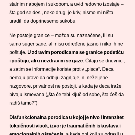
stalnim nabojem i sukobom, a uvid redovno izostaje –
šta god se desi, neko drugi je kriv, nismo mi ništa
uradili da doprinesemo sukobu.
Ne postoje granice – možda su naznačene, ili su
samo sugerisane, ali nisu određene jasno i niko ih ne
poštuje.
U zdravim porodicama se granice podstiču
i poštuju, ali u nezdravim se gaze
. Čitaju se dnevnici,
a zatim se informacije koriste protiv „pisca“. Deca
nemaju pravo da odbiju zagrljaje, ni neželjene
razgovore, privatnost ne postoji, a kada je deca traže,
bivaju ismevana („šta će tebi ključ od sobe, šta ćeš da
radiš tamo?“).
Disfunkcionalna porodica u kojoj je nivo i intenzitet
toksičnosti visok, izvor je traumatičnih iskustava i
emocionalnih oštećenja,
a kada oni koji su odrasli u