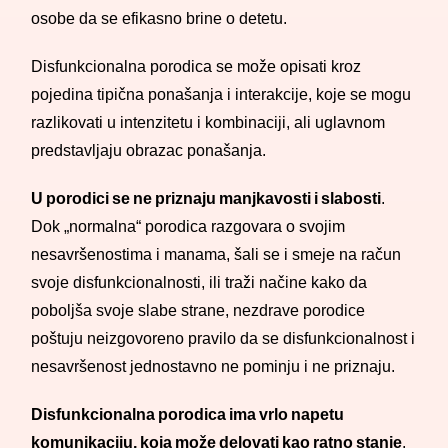
osobe da se efikasno brine o detetu.
Disfunkcionalna porodica se može opisati kroz
pojedina tipična ponašanja i interakcije, koje se mogu
razlikovati u intenzitetu i kombinaciji, ali uglavnom
predstavljaju obrazac ponašanja.
U porodici se ne priznaju manjkavosti i slabosti
.
Dok „normalna“ porodica razgovara o svojim
nesavršenostima i manama, šali se i smeje na račun
svoje disfunkcionalnosti, ili traži načine kako da
poboljša svoje slabe strane, nezdrave porodice
poštuju neizgovoreno pravilo da se disfunkcionalnost i
nesavršenost jednostavno ne pominju i ne priznaju.
Disfunkcionalna porodica ima vrlo napetu
komunikaciju, koja može delovati kao ratno stanje
.