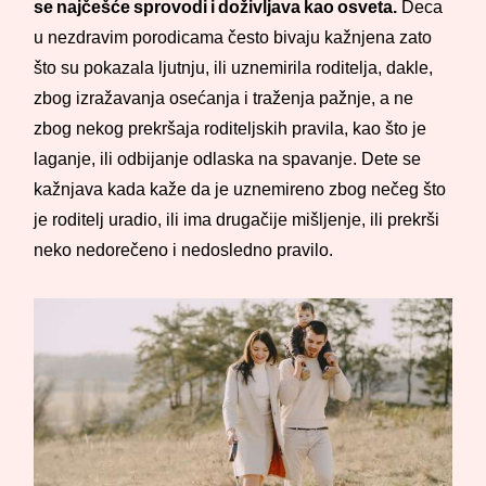
se najčešće sprovodi i doživljava kao osveta.
Deca
u nezdravim porodicama često bivaju kažnjena zato
što su pokazala ljutnju, ili uznemirila roditelja, dakle,
zbog izražavanja osećanja i traženja pažnje, a ne
zbog nekog prekršaja roditeljskih pravila, kao što je
laganje, ili odbijanje odlaska na spavanje. Dete se
kažnjava kada kaže da je uznemireno zbog nečeg što
je roditelj uradio, ili ima drugačije mišljenje, ili prekrši
neko nedorečeno i nedosledno pravilo.