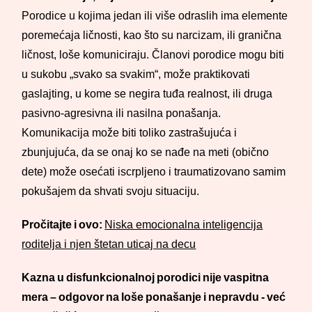
Porodice u kojima jedan ili više odraslih ima elemente
poremećaja ličnosti, kao što su narcizam, ili granična
ličnost, loše komuniciraju. Članovi porodice mogu biti
u sukobu „svako sa svakim“, može praktikovati
gaslajting, u kome se negira tuđa realnost, ili druga
pasivno-agresivna ili nasilna ponašanja.
Komunikacija može biti toliko zastrašujuća i
zbunjujuća, da se onaj ko se nađe na meti (obično
dete) može osećati iscrpljeno i traumatizovano samim
pokušajem da shvati svoju situaciju.
Pročitajte i ovo:
Niska emocionalna inteligencija
roditelja i njen štetan uticaj na decu
Kazna u disfunkcionalnoj porodici nije vaspitna
mera – odgovor na loše ponašanje i nepravdu - već