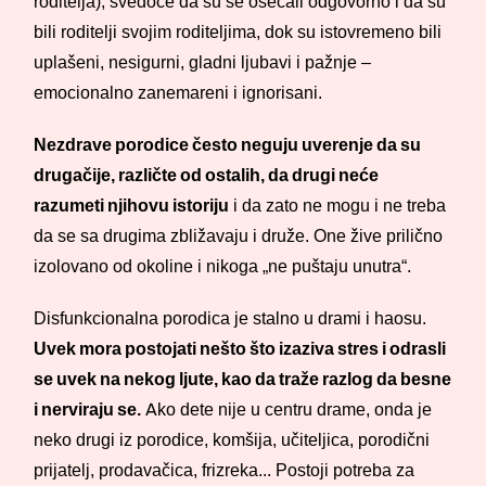
roditelja), svedoče da su se osećali odgovorno i da su
bili roditelji svojim roditeljima, dok su istovremeno bili
uplašeni, nesigurni, gladni ljubavi i pažnje –
emocionalno zanemareni i ignorisani.
Nezdrave porodice često neguju uverenje da su
drugačije, različte od ostalih, da drugi neće
razumeti njihovu istoriju
i da zato ne mogu i ne treba
da se sa drugima zbližavaju i druže. One žive prilično
izolovano od okoline i nikoga „ne puštaju unutra“.
Disfunkcionalna porodica je stalno u drami i haosu.
Uvek mora postojati nešto što izaziva stres i odrasli
se uvek na nekog ljute, kao da traže razlog da besne
i nerviraju se.
Ako dete nije u centru drame, onda je
neko drugi iz porodice, komšija, učiteljica, porodični
prijatelj, prodavačica, frizreka... Postoji potreba za