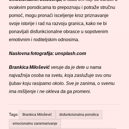
ovakvim porodicama to prepoznaju i potraže stručnu
pomoć, mogu pronaći isceljenje kroz priznavanje
svoje istorije i rad na razvoju granica, kako ne bi
ponavljali disfunkcionalne obrasce u sopstvenim
emotivnim i roditeljskim odnosima.
Naslovna fotografija: unsplash.com
Brankica Milošević
veruje da je dete u nama
najvažnija osoba na svetu, koja zaslužuje svu onu
ljubav koju rasipamo okolo. Sve je zanima, o svemu
ima mišljenje i ne okleva da ga promeni.
Tags:
Brankica Milošević
disfunkcionalna porodica
emocionalno zanemarivanje