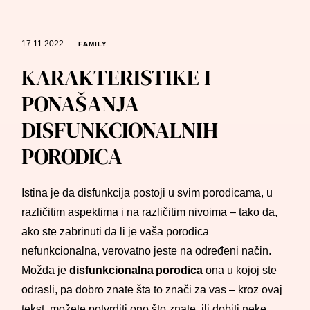
17.11.2022.
—
FAMILY
KARAKTERISTIKE I
PONAŠANJA
DISFUNKCIONALNIH
PORODICA
Istina je da disfunkcija postoji u svim porodicama, u
različitim aspektima i na različitim nivoima – tako da,
ako ste zabrinuti da li je vaša porodica
nefunkcionalna, verovatno jeste na određeni način.
Možda je
disfunkcionalna porodica
ona u kojoj ste
odrasli, pa dobro znate šta to znači za vas – kroz ovaj
tekst, možete potvrditi ono što znate, ili dobiti neke