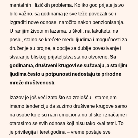
mentalnih i fizičkih problema. Koliko god prijateljstvo
bilo važno, sa godinama je sve teže povezati se i
izgraditi nove odnose, naročito nakon penzionisanja.
U ranijim životnim fazama, u školi, na fakultetu, na
poslu, stalno se krećete među ljudima i mogućnosti za
druženje su brojne, a opcije za dublje povezivanje i
stvaranje bliskog prijateljstva stalno otvorene.
Sa
godinama, društveni krugovi se sužavaju, a starijim
ljudima često u potpunosti nedostaju te prirodne
mreže društvenosti
.
Izazov je još veći zato što sa zrelošću i starenjem
imamo tendenciju da suzimo društvene krugove samo
na osobe koje su nam emocionalno bliske i značajne i
otarasimo se svih odnosa koji nisu tako kvalitetni. To
je privilegija i teret godina – vreme postaje sve