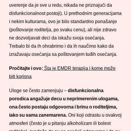
uverenje da je sve u redu, nikada ne priznajući da
disfunkcionalnost postoji). U prethodnim generacijama
i nekim kulturama, ovo je bilo standardno ponašanje
(poštovanje roditelja, po svaku cenu), ali nije zdravo
ne dozvoljavati deci da iskažu svoja osećanja.
Trebalo bi da ih ohrabrimo i da ih naučimo kako da
izražavaju osećanja sa poštovanjem tuđih osećanja.
Pročitajte i ovo:
Šta je EMDR terapija i kome može
biti korisna
Uloge se često zamenjuju –
disfunkcionalna
porodica angažuje decu u neprimerenim ulogama,
ona često postaju odgovorna i brinu o roditeljima,
iako su sama zanemarena.
Oni koji odrastu u ovakvoj
atmosferi (često je u pitanju alkoholizam ili bolest