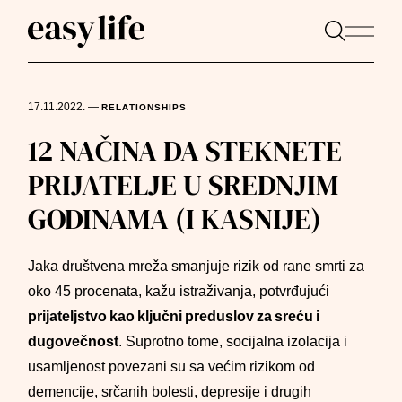
17.11.2022.
—
RELATIONSHIPS
12 NAČINA DA STEKNETE
PRIJATELJE U SREDNJIM
GODINAMA (I KASNIJE)
Jaka društvena mreža smanjuje rizik od rane smrti za
oko 45 procenata, kažu istraživanja, potvrđujući
prijateljstvo kao ključni preduslov za sreću i
dugovečnost
. Suprotno tome, socijalna izolacija i
usamljenost povezani su sa većim rizikom od
demencije, srčanih bolesti, depresije i drugih