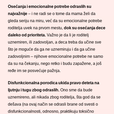
Osećanja i emocionalne potrebe odraslih su
najvažnije
– i ne radi se o tome da mama želi da
gleda seriju na miru, već da su emocionalne potrebe
roditelja uvek na prvom mestu,
dok su osećanja dece
daleko od prioriteta.
Važno je da li je roditelj
uznemiren, ili zadovoljan, a deca treba da učine sve
što je moguće da ga ne uznemiruju i da ga učine
zadovoljnim – njihove emocionalne potrebe ne samo
da su na čekanju, nego retko i budu zapažene, a još
ređe im se posvećuje pažnja.
Disfunkcionalna porodica ukida pravo deteta na
ljutnju i tugu zbog odraslih.
Ono sme da bude
uznemireno, ali nikada zbog roditelja, šta god da se
dešava (na ovaj način se odrasli brane od svesti o
disfunkcionalnosti, odnosno, praktikuju toksično