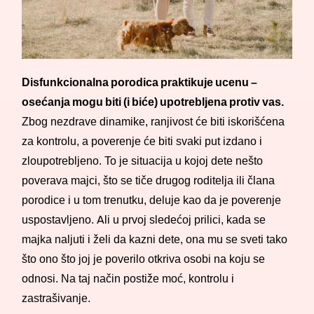
Disfunkcionalna porodica praktikuje ucenu –
osećanja mogu biti (i biće) upotrebljena protiv vas.
Zbog nezdrave dinamike, ranjivost će biti iskorišćena
za kontrolu, a poverenje će biti svaki put izdano i
zloupotrebljeno. To je situacija u kojoj dete nešto
poverava majci, što se tiče drugog roditelja ili člana
porodice i u tom trenutku, deluje kao da je poverenje
uspostavljeno. Ali u prvoj sledećoj prilici, kada se
majka naljuti i želi da kazni dete, ona mu se sveti tako
što ono što joj je poverilo otkriva osobi na koju se
odnosi. Na taj način postiže moć, kontrolu i
zastrašivanje.