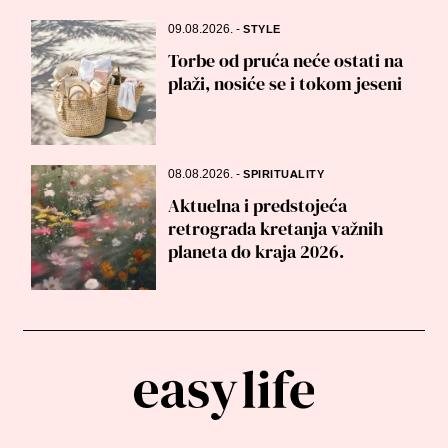
09.08.2026.
-
STYLE
Torbe od pruća neće ostati na
plaži, nosiće se i tokom jeseni
08.08.2026.
-
SPIRITUALITY
Aktuelna i predstojeća
retrograda kretanja važnih
planeta do kraja 2026.