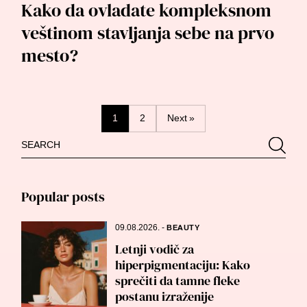
Kako da ovladate kompleksnom
veštinom stavljanja sebe na prvo
mesto?
Posts
1
2
Next »
Search
Searc
navigation
for:
Popular posts
09.08.2026.
-
BEAUTY
Letnji vodič za
hiperpigmentaciju: Kako
sprečiti da tamne fleke
postanu izraženije