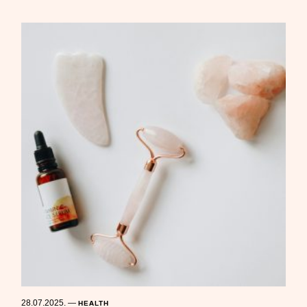
28.07.2025.
—
HEALTH