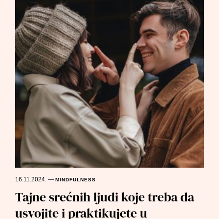
16.11.2024.
—
MINDFULNESS
Tajne srećnih ljudi koje treba da
usvojite i praktikujete u