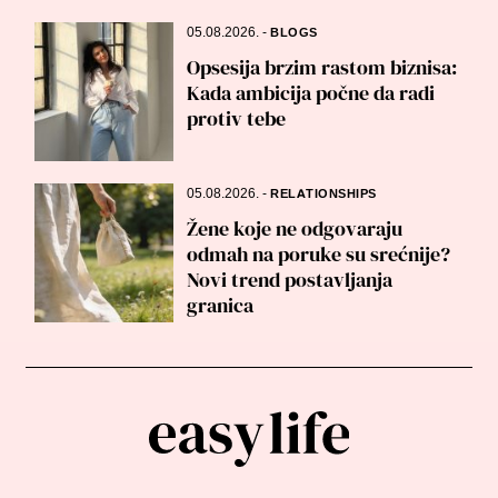
05.08.2026.
-
BLOGS
Opsesija brzim rastom biznisa:
Kada ambicija počne da radi
protiv tebe
05.08.2026.
-
RELATIONSHIPS
Žene koje ne odgovaraju
odmah na poruke su srećnije?
Novi trend postavljanja
granica