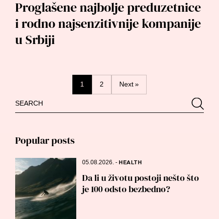
Proglašene najbolje preduzetnice
i rodno najsenzitivnije kompanije
u Srbiji
Posts
1
2
Next »
Search
Searc
navigation
for:
Popular posts
05.08.2026.
-
HEALTH
Da li u životu postoji nešto što
je 100 odsto bezbedno?