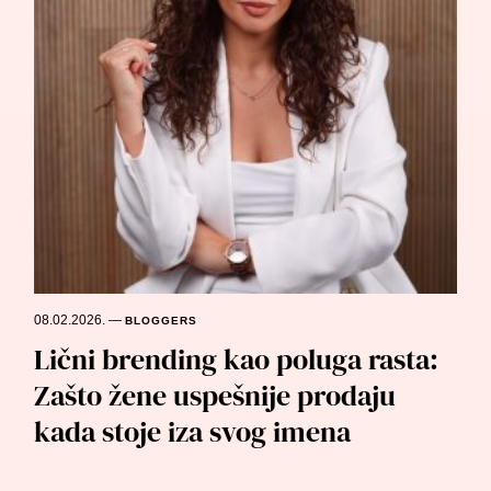
08.02.2026.
—
BLOGGERS
Lični brending kao poluga rasta:
Zašto žene uspešnije prodaju
kada stoje iza svog imena