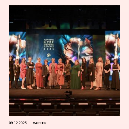
09.12.2025.
—
CAREER