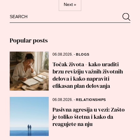
Next »
navigation
Search
Searc
for:
Popular posts
06.08.2026.
-
BLOGS
Točak života - kako uraditi
brzu reviziju važnih životnih
delova i kako napraviti
efikasan plan delovanja
06.08.2026.
-
RELATIONSHIPS
Pasivna agresija u vezi: Zašto
je toliko štetna i kako da
reagujete na nju