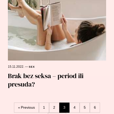
15.11.2022.
—
SEX
Brak bez seksa – period ili
presuda?
Posts
« Previous
1
2
3
4
5
6