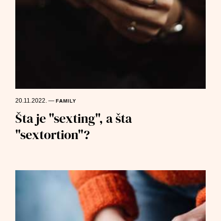
20.11.2022.
—
FAMILY
Šta je "sexting", a šta
"sextortion"?